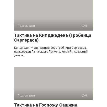
Подземелья
0
Тактика на Килджедена (Гробница
Саргераса)
Килджеден — финальный босс Гробницы Саргераса,
полководец Пылающего Легиона, хитрый и коварный
демон.
Подземелья
0
Тактика на Госпожу Сашжин