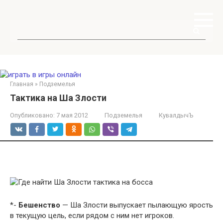
Перейти
к
контенту
Поиск:
Главная
»
Подземелья
Тактика на Ша Злости
Опубликовано:
7 мая 2012
Подземелья
КувалдычЪ
*-
Бешенство
— Ша Злости выпускает пылающую ярость
в текущую цель, если рядом с ним нет игроков.