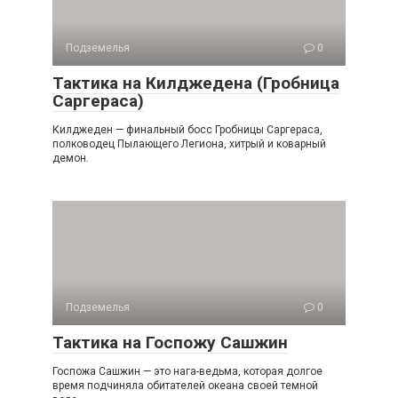
Подземелья
0
Тактика на Килджедена (Гробница
Саргераса)
Килджеден — финальный босс Гробницы Саргераса,
полководец Пылающего Легиона, хитрый и коварный
демон.
Подземелья
0
Тактика на Госпожу Сашжин
Госпожа Сашжин — это нага-ведьма, которая долгое
время подчиняла обитателей океана своей темной