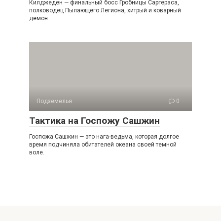
Килджеден — финальный босс Гробницы Саргераса,
полководец Пылающего Легиона, хитрый и коварный
демон.
Подземелья
0
Тактика на Госпожу Сашжин
Госпожа Сашжин — это нага-ведьма, которая долгое
время подчиняла обитателей океана своей темной
воле.