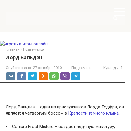
Перейти
к
контенту
Поиск:
Главная
»
Подземелья
Лорд Вальден
Опубликовано:
27 октября 2010
Подземелья
КувалдычЪ
Лорд Вальден – один из прислужников Лорда Годфри, он
является четвертым боссом в
Крепости темного клыка
.
Conjure Frost Mixture – создает ледяную микстуру,