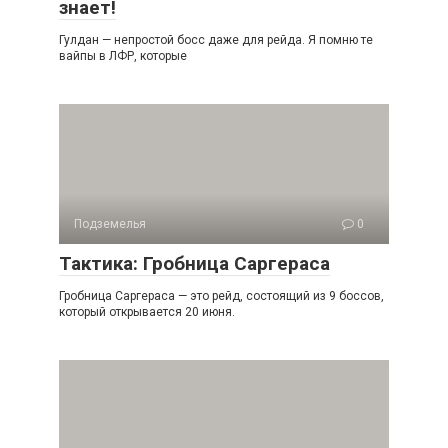
знает!
Гулдан — непростой босс даже для рейда. Я помню те
вайпы в ЛФР, которые
Подземелья
0
Тактика: Гробница Саргераса
Гробница Саргераса — это рейд, состоящий из 9 боссов,
который открывается 20 июня.