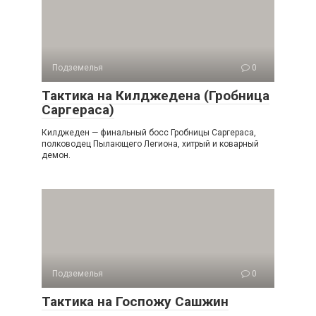
Подземелья
0
Тактика на Килджедена (Гробница
Саргераса)
Килджеден — финальный босс Гробницы Саргераса,
полководец Пылающего Легиона, хитрый и коварный
демон.
Подземелья
0
Тактика на Госпожу Сашжин