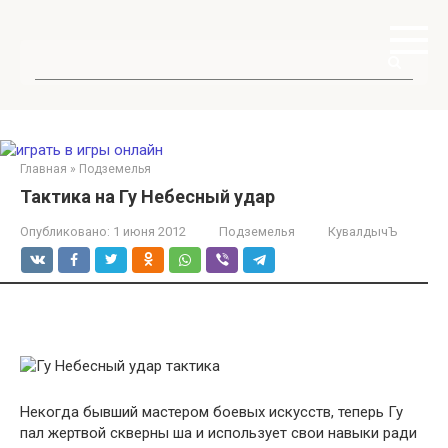
Перейти
к
контенту
Поиск:
Главная
»
Подземелья
Тактика на Гу Небесный удар
Опубликовано:
1 июня 2012
Подземелья
КувалдычЪ
Некогда бывший мастером боевых искусств, теперь Гу
пал жертвой скверны ша и использует свои навыки ради