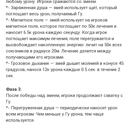
любому урону. Игроки сражаются со змеем.
*- Заряженная душа — змей использует щит, который
поглощает весь урон, получаемый Гу.
*- Магнитное поле — змей использует на игроков
магнитное поле, которое поглощает по 50к лечения и
наносит 6.5к урона каждую секунду. Когда игрок
поглощает максимум лечения, поле перегружается и
высвобождает накопленную энергию: лечит на 50к всех
союзников в радиусе 20м. Лечение делится между
получающими его игроками.
*- Грозовое дыхание — змей дышит молнией в конусе 45
градусов, нанося 12к урона каждые 0.5 сек. в течение 2
сек.
Фаза 3.
После победы над змеем, игроки продолжают схватку с
Гу.
*- Перегруженная душа — периодически наносит урон
всем игрокам. Чем меньше у Гу урона, тем чаще
используется.