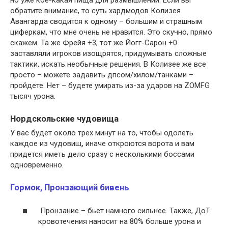
но уже кое-какая пища для размышлений.
Если вы
обратите внимание, то суть хардмодов Колизея
Авангарда сводится к одному – большим и страшным
циферкам, что мне очень не нравится. Это скучно, прямо
скажем. Та же Фрейя +3, тот же Йогг-Сарон +0
заставляли игроков изощрятся, придумывать сложные
тактики, искать необычные решения. В Колизее же все
просто – можете задавить дпсом/хилом/танками –
пройдете. Нет – будете умирать из-за ударов на ZOMFG
тысяч урона.
Нордскольские чудовища
У вас будет около трех минут на то, чтобы одолеть
каждое из чудовищ, иначе откроются ворота и вам
придется иметь дело сразу с несколькими боссами
одновременно.
Гормок, Пронзающий бивень
Пронзание – бьет намного сильнее. Также, ДоТ
кровотечения наносит на 80% больше урона и