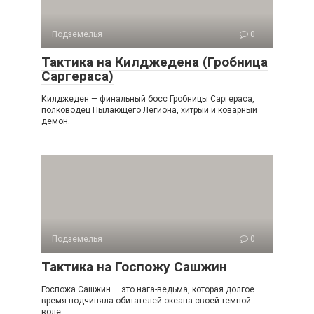
Подземелья
0
Тактика на Килджедена (Гробница
Саргераса)
Килджеден — финальный босс Гробницы Саргераса,
полководец Пылающего Легиона, хитрый и коварный
демон.
Подземелья
0
Тактика на Госпожу Сашжин
Госпожа Сашжин — это нага-ведьма, которая долгое
время подчиняла обитателей океана своей темной
воле.