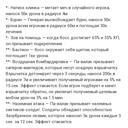
*- Натиск клинка — метает меч в случайного игрока,
нанося 50к урона в радиусе 4м.
*- Буран — Генерал высвобождает бурю, нанося 50к
урона всем игрокам в радиусе 60м и поглощая 30к
лечения.
*- Зов на помощь — когда босс достигает 65% и 35% ХП,
он призывает подкрепления.
**- Бастион — босс окружает себя щитом, который
поглощает 1кк урона.
**- Воздушная бомбардировка — Па-валак призывает
саперов-мантидов, которые несут осадную взрывчатку.
Взрычатка детонирует через 3 секунды, нанося 200к в
радиусе 7м и увеличивает получаемый игроками на 5% на
15 сек. Эффект стакается. Если игрок подберет и кинет
взрывчатку обратно, он увеличит получаемый целевым
мобом урон на 5% на 1.5 мин.
**- Наземная атака — Па-валак призывает наземных
сиктиков-солдат. Солдаты обладают способностью
Зазубренное лезвие, которое наносит 5к урона каждые 3
сек. за 12 сек. Эффект стакается.