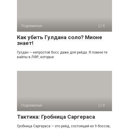
Подземелья
0
Как убить Гулдана соло? Мионе
знает!
Гулдан — непростой босс даже для рейда. Я помню те
вайпы в ЛФР, которые
Подземелья
0
Тактика: Гробница Саргераса
Гробница Саргераса — это рейд, состоящий из 9 боссов,