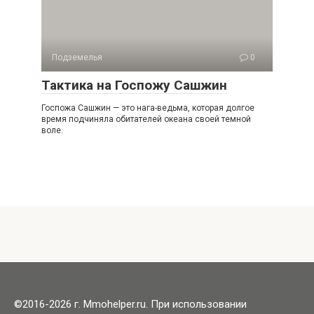
Подземелья
0
Тактика на Госпожу Сашжин
Госпожа Сашжин — это нага-ведьма, которая долгое
время подчиняла обитателей океана своей темной
воле.
©2016-2026 г. Mmohelper.ru. При использовании