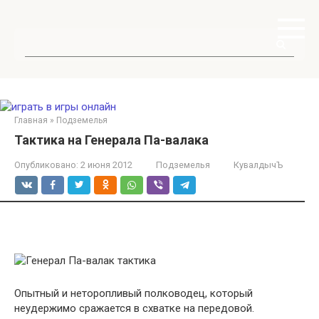
Перейти
к
контенту
Поиск:
Главная
»
Подземелья
Тактика на Генерала Па-валака
Опубликовано:
2 июня 2012
Подземелья
КувалдычЪ
Опытный и неторопливый полководец, который
неудержимо сражается в схватке на передовой.