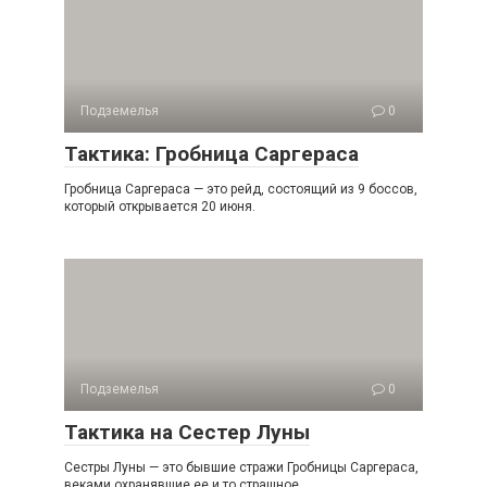
Подземелья
0
Тактика: Гробница Саргераса
Гробница Саргераса — это рейд, состоящий из 9 боссов,
который открывается 20 июня.
Подземелья
0
Тактика на Сестер Луны
Сестры Луны — это бывшие стражи Гробницы Саргераса,
веками охранявшие ее и то страшное