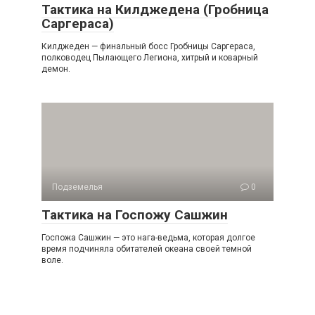
Тактика на Килджедена (Гробница
Саргераса)
Килджеден — финальный босс Гробницы Саргераса,
полководец Пылающего Легиона, хитрый и коварный
демон.
Подземелья
0
Тактика на Госпожу Сашжин
Госпожа Сашжин — это нага-ведьма, которая долгое
время подчиняла обитателей океана своей темной
воле.