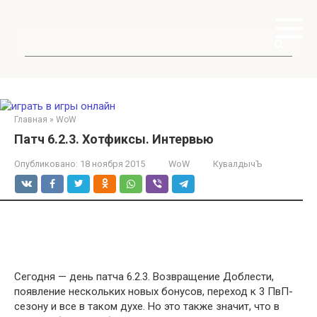
Перейти
к
контенту
Поиск:
Главная
»
WoW
Патч 6.2.3. Хотфиксы. Интервью
Опубликовано:
18 ноября 2015
WoW
КувалдычЪ
Сегодня — день патча 6.2.3. Возвращение Доблести,
появление нескольких новых бонусов, переход к 3 ПвП-
сезону и все в таком духе. Но это также значит, что в