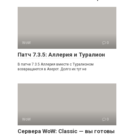
WoW
0
Патч 7.3.5: Аллерия и Туралион
В патче 7.3.5 Аллерия вместе с Туралионом
возвращаются в Азерот. Долго их тут не
WoW
0
Сервера WoW: Classic — вы готовы