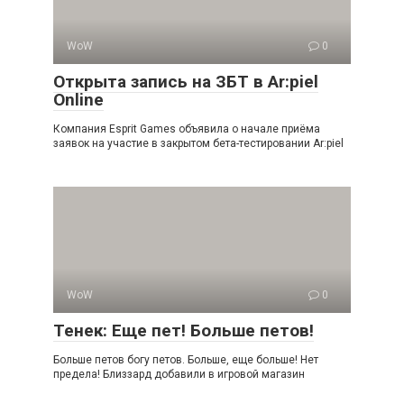
WoW
0
Открыта запись на ЗБТ в Ar:piel
Online
Компания Esprit Games объявила о начале приёма
заявок на участие в закрытом бета-тестировании Ar:piel
WoW
0
Тенек: Еще пет! Больше петов!
Больше петов богу петов. Больше, еще больше! Нет
предела! Близзард добавили в игровой магазин