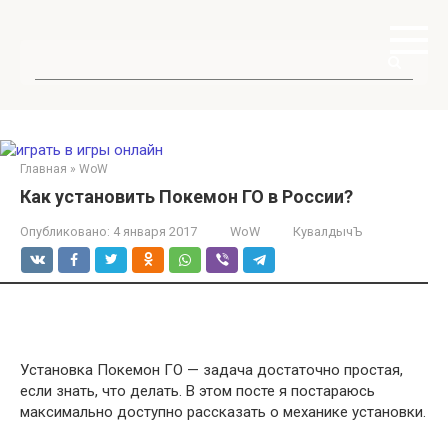
Перейти
к
контенту
Поиск:
Главная
»
WoW
Как установить Покемон ГО в России?
Опубликовано:
4 января 2017
WoW
КувалдычЪ
Установка Покемон ГО — задача достаточно простая,
если знать, что делать. В этом посте я постараюсь
максимально доступно рассказать о механике установки.