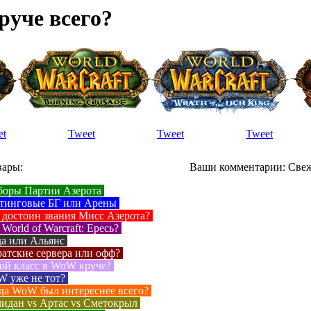
руче всего?
et
Tweet
Tweet
Tweet
вары:
Ваши комментарии:
Свеж
оры Партии Азерота
тинговые БГ или Арены
 достоин звания Мисс Азерота?
World of Warcraft: Ересь?
а или Альянс
атские сервера или офф?
ой класс в WoW круче?
 уже не тот?
да WoW был интереснее всего?
идан vs Артас vs Сметокрыл