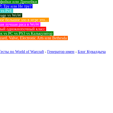
фийки или Дренейки
: Тру или Не тру?
 vs PvE
eage vs WoW
е большое зло в игре это...
ая лучшая раса в WoW
ый однокнопочный класс
x vs PC vs PS3 vs Калькулятор
zard, Valve, Electronic Arts или Bethesda
Тесты по World of Warcraft
-
Генератор имен
-
Блог Кувалдыча