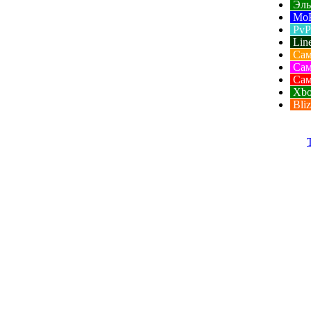
Эль
MoP
PvP
Lin
Само
Сам
Сам
Xbo
Bliz