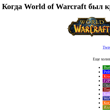
Когда World of Warcraft был к
Twe
Еще холи
Выб
Рей
Кто
F2P 
Орд
Пир
Как
WoW
Ког
Илл