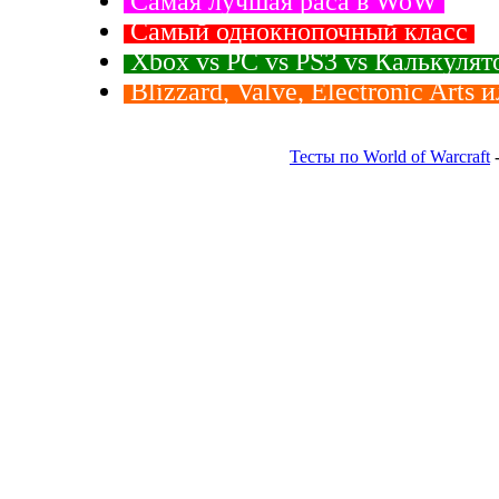
Самая лучшая раса в WoW
Самый однокнопочный класс
Xbox vs PC vs PS3 vs Калькуля
Blizzard, Valve, Electronic Arts 
Тесты по World of Warcraft