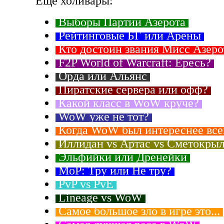
Еще холивары:
Выборы Партии Азерота
Рейтинговые БГ или Арены
Кто достоин звания Мисс Азер
F2P World of Warcraft: Ересь?
Орда или Альянс
Пиратские сервера или офф?
Какой класс в WoW круче?
WoW уже не тот?
Когда WoW был интереснее все
Иллидан vs Артас vs Сметокры
Эльфийки или Дренейки
MoP: Тру или Не тру?
PvP vs PvE
Lineage vs WoW
Самое большое зло в игре это...