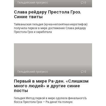
Гильдейский прогресс
0
Слава рейдеру Престола Гроз.
Синие твиты
Тайваньская гильдия (кучка-непонятных-иероглифов)
получила первое в мире достижение Слава рейдеру
Престола Гроз и заработала
Гильдейский прогресс
0
Первый в мире Ра-ден. «Слишком
много людей» и другие синие
посты
Гильдия Метод первой в мире одолела финальногоЪ
босса Престола Гроз — Ра-дена! На полную