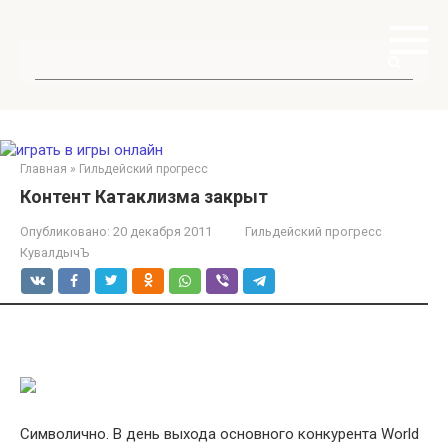
Перейти
к
контенту
Поиск:
Главная
»
Гильдейский прогресс
Контент Катаклизма закрыт
Опубликовано:
20 декабря 2011
Гильдейский прогресс
КувалдычЪ
Символично. В день выхода основного конкурента World