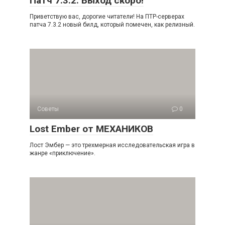
Патч 7.3.2: Выход скоро!
Приветствую вас, дорогие читатели! На ПТР-серверах
патча 7.3.2 новый билд, который помечен, как релизный.
Советы
0
Lost Ember от МЕХАНИКОВ
Лост Эмбер — это трехмерная исследовательская игра в
жанре «приключение».