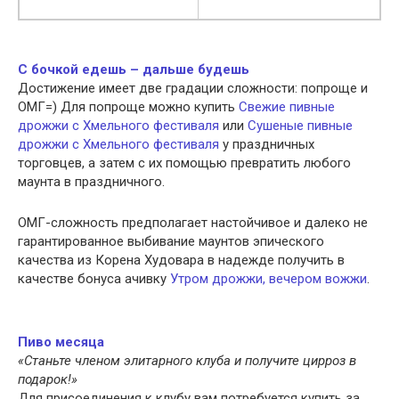
С бочкой едешь – дальше будешь
Достижение имеет две градации сложности: попроще и
ОМГ=) Для попроще можно купить
Свежие пивные
дрожжи с Хмельного фестиваля
или
Сушеные пивные
дрожжи с Хмельного фестиваля
у праздничных
торговцев, а затем с их помощью превратить любого
маунта в праздничного.
ОМГ-сложность предполагает настойчивое и далеко не
гарантированное выбивание маунтов эпического
качества из Корена Худовара в надежде получить в
качестве бонуса ачивку
Утром дрожжи, вечером вожжи
.
Пиво месяца
«Станьте членом элитарного клуба и получите цирроз в
подарок!»
Для присоединения к клубу вам потребуется купить за