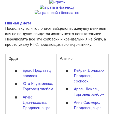
Пивная диета
Поскольку то, что лопают зайцелопы, желудку ценителя
эля не по душе, придется искать нечто попитательнее.
Перечислять все эти колбаски и крендельки я не буду, а
просто укажу НПС, продающих всю вкуснятинку.
Орда:
Альянс:
Брон, Продавец
Кейран Донахью,
сосисок
Продавец
сосисок
Юта Крутомеска,
Торговец хлебом
Арлен Локлан,
Торговец хлебом
Агнес
Длиннохолка,
Анна Саммерс,
Продавец сыра
Продавец сыра