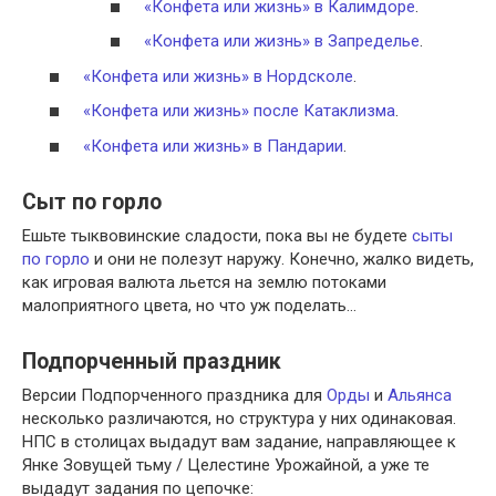
«Конфета или жизнь» в Калимдоре
.
«Конфета или жизнь» в Запределье
.
«Конфета или жизнь» в Нордсколе
.
«Конфета или жизнь» после Катаклизма
.
«Конфета или жизнь» в Пандарии
.
Сыт по горло
Ешьте тыквовинские сладости, пока вы не будете
сыты
по горло
и они не полезут наружу. Конечно, жалко видеть,
как игровая валюта льется на землю потоками
малоприятного цвета, но что уж поделать…
Подпорченный праздник
Версии Подпорченного праздника для
Орды
и
Альянса
несколько различаются, но структура у них одинаковая.
НПС в столицах выдадут вам задание, направляющее к
Янке Зовущей тьму / Целестине Урожайной, а уже те
выдадут задания по цепочке: