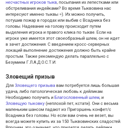
несчастных игроков тыкв
, посыпания их лепестками или
обстреливания индейками? Во время Тыквовина нас
интересуют именно тыквы =). Их можно получить,
потушив пожар в городах или выбив с Всадника без
головы. Надевание на голову происходит путем
выделения игрока и правого клика по тыкве. Если на
игроке уже имеется этот своеобразный шлем, он не идет
в зачет достижения. С введением кросс-серверных
локаций выполнение достижения должно быть крайне
простым. Также рекомендую делать параллельно с
Безумием Г.Л.А.Д.О.С.Т.И.
Зловещий призыв
Для
Зловещего призыва
вам потребуется лишь большая
удача, либо патологическая любовь к дейликам.
Необходимо получить и
Благословенный шлем
, и
Зловещую тыковку
(неплохой пет, кстати). Они с весьма
маленьким шансом падают из Пригоршень конфет/с
Всадника без головы. Но если вам очень не везет, вы
всегда можете купить их за 150 Тыквовинских сладостей.
Впрочем, это означает, что придется делать дейлики…