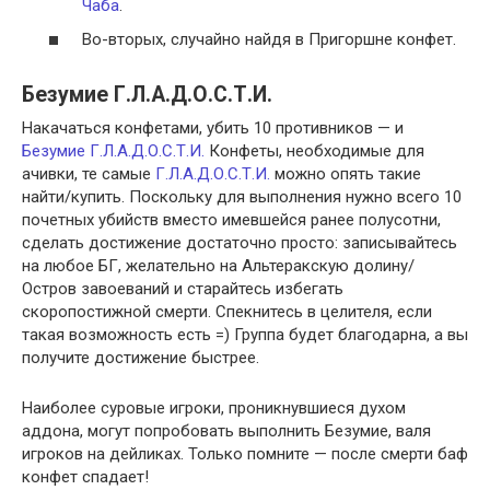
Чаба
.
Во-вторых, случайно найдя в Пригоршне конфет.
Безумие Г.Л.А.Д.О.С.Т.И.
Накачаться конфетами, убить 10 противников — и
Безумие Г.Л.А.Д.О.С.Т.И.
Конфеты, необходимые для
ачивки, те самые
Г.Л.А.Д.О.С.Т.И.
можно опять такие
найти/купить. Поскольку для выполнения нужно всего 10
почетных убийств вместо имевшейся ранее полусотни,
сделать достижение достаточно просто: записывайтесь
на любое БГ, желательно на Альтеракскую долину/
Остров завоеваний и старайтесь избегать
скоропостижной смерти. Спекнитесь в целителя, если
такая возможность есть =) Группа будет благодарна, а вы
получите достижение быстрее.
Наиболее суровые игроки, проникнувшиеся духом
аддона, могут попробовать выполнить Безумие, валя
игроков на дейликах. Только помните — после смерти баф
конфет спадает!