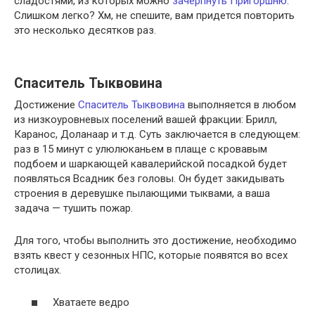
сладостями, из которых можно
зачерпнуть Пригоршню
.
Слишком легко? Хм, не спешите, вам придется повторить
это несколько десятков раз.
Спаситель Тыквовина
Достижение
Спаситель Тыквовина
выполняется в любом
из низкоуровневых поселений вашей фракции: Брилл,
Каранос, Доланаар и т.д. Суть заключается в следующем:
раз в 15 минут с улюлюканьем в плаще с кровавым
подбоем и шаркающей кавалерийской посадкой будет
появляться Всадник без головы. Он будет закидывать
строения в деревушке пылающими тыквами, а ваша
задача — тушить пожар.
Для того, чтобы выполнить это достижение, необходимо
взять квест у сезонных НПС, которые появятся во всех
столицах.
Хватаете ведро