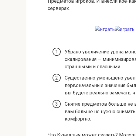
Предметов игроков. И внесли кое-ка
серверах.
Убрано увеличение урона монс
скалирования — минимизирова
страшными и опасными.
Существенно уменьшено увели
первоначальные значения был
вы будете реально замечать, ч
Снятие предметов больше не в
вам больше не нужно снимать
комфортно.
Что Кувалдыч может сказать? Молодцы