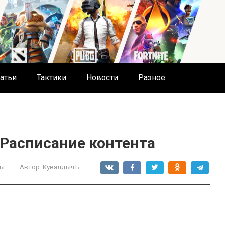
атьи
Тактики
Новости
Разное
 Расписание контента
ты
Автор:
КувалдычЪ