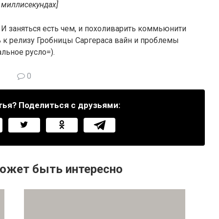
в миллисекундах]
. И заняться есть чем, и похоливарить коммьюнити
ь к релизу Гробницы Саргераса вайн и проблемы
альное русло=).
0
тья? Поделиться с друзьями:
ожет быть интересно