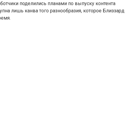
работчики поделились планами по выпуску контента
тупна лишь канва того разнообразия, которое Близзард
ремя.