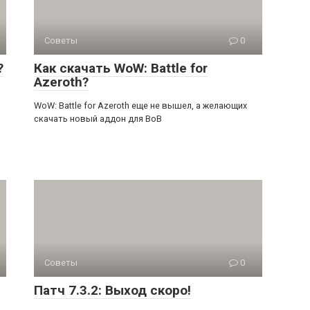
Советы
0
?
Как скачать WoW: Battle for
Azeroth?
WoW: Battle for Azeroth еще не вышел, а желающих
скачать новый аддон для ВоВ
Советы
0
Патч 7.3.2: Выход скоро!