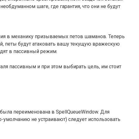
необдуманном шаге, где гарантия, что они не будут
ния в механику призываемых петов шаманов. Теперь
й, петы будут атаковать вашу текущую вражескую
одят в пассивный режим.
таля пассивным и при этом выбирать цель, им стоит
 была переименована в SpellQueueWindow. Для
о-умолчанию не устраивают) следует использовать