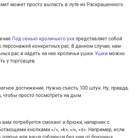
дмет может просто выпасть в луте из Раскрашенного
жение
Под сенью кроличьего уха
представляет собой
к персонажей конкретных рас. В данном случае, нам
ных рас и надеть на них кроличьи ушки.
Ушки
можно
ть у торговцев.
атное достижение. Нужно съесть 100 штук. Ну, правда,
в, чтобы просто посмотреть на дым.
а
вам потребуется смокинг и брюки, напарник с
отающими кнопками «/», «k», «i», «s». Например, если
ь платье или ваша гоблинша без ума от брючных