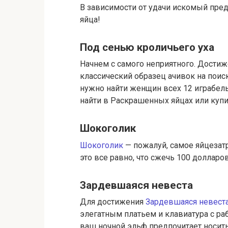
В зависимости от удачи искомый пре
яйца!
Под сенью кроличьего уха
Начнем с самого неприятного. Дости
классический образец ачивок на поис
нужно найти женщин всех 12 играбель
найти в Раскрашенных яйцах или купи
Шокоголик
Шокоголик
— пожалуй, самое яйцезатр
это все равно, что сжечь 100 долларо
Зардевшаяся невеста
Для достижения
Зардевшаяся невест
элегатным платьем и клавиатура с раб
ваш ночной эльф предпочитает носит