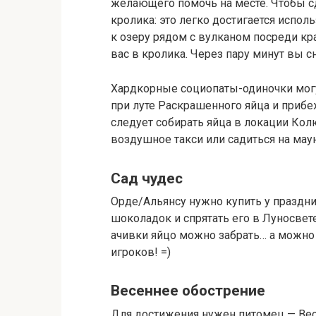
желающего помочь на месте. Чтобы с
кролика: это легко достигается испо
к озеру рядом с вулканом посреди кра
вас в кролика. Через пару минут вы сн
Хардкорные социопаты-одиночки могут
при луте Раскрашенного яйца и прибе
следует собирать яйца в локации Кол
воздушное такси или садиться на мау
Сад чудес
Орде/Альянсу нужно купить у праздн
шоколадок и спрятать его в Луносвет
ачивки яйцо можно забрать… а можно 
игроков! =)
Весеннее обострение
Для достижения нужен питомец — Весе