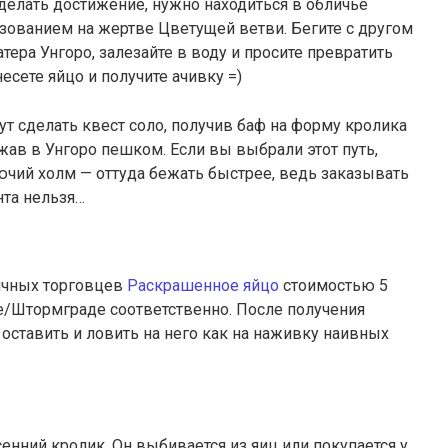
делать достижение, нужно находиться в обличье
льзованием на жертве Цветущей ветви. Бегите с другом
тера Унгоро, залезайте в воду и просите превратить
есете яйцо и получите ачивку =)
 сделать квест соло, получив баф на форму кролика
жав в Унгоро пешком. Если вы выбрали этот путь,
ючий холм — оттуда бежать быстрее, ведь заказывать
нта нельзя…
ичных торговцев
Раскрашенное яйцо
стоимостью 5
е/Штормграде соответственно. После получения
оставить и ловить на него как на наживку наивных
нний кролик. Он выбивается из яиц или покупается у