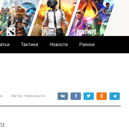
атьи
Тактики
Новости
Разное
ты
Автор:
КувалдычЪ