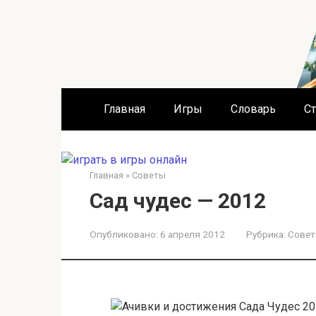
Перейти
к
контенту
Главная
Игры
Словарь
Ст
Главная
»
Советы
Сад чудес — 2012
Опубликовано:
6 апреля 2012
Рубрика:
Сове