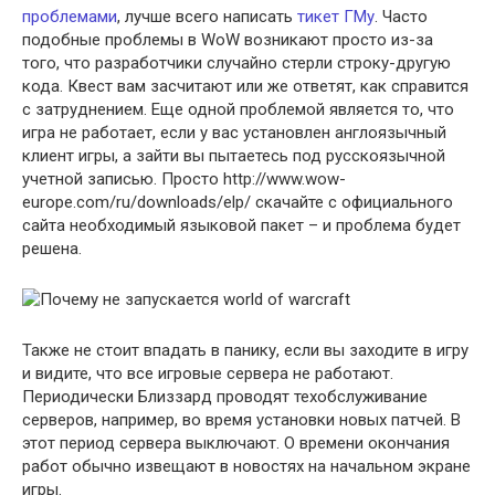
проблемами
, лучше всего написать
тикет ГМу
. Часто
подобные проблемы в WoW возникают просто из-за
того, что разработчики случайно стерли строку-другую
кода. Квест вам засчитают или же ответят, как справится
с затруднением. Еще одной проблемой является то, что
игра не работает, если у вас установлен англоязычный
клиент игры, а зайти вы пытаетесь под русскоязычной
учетной записью. Просто http://www.wow-
europe.com/ru/downloads/elp/ скачайте с официального
сайта необходимый языковой пакет – и проблема будет
решена.
Также не стоит впадать в панику, если вы заходите в игру
и видите, что все игровые сервера не работают.
Периодически Близзард проводят техобслуживание
серверов, например, во время установки новых патчей. В
этот период сервера выключают. О времени окончания
работ обычно извещают в новостях на начальном экране
игры.