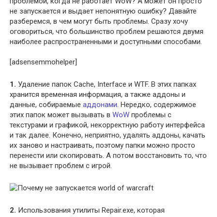
проблемой, когда не работает WoW? А может он просто
не запускается и выдает непонятную ошибку? Давайте
разберемся, в чем могут быть проблемы. Сразу хочу
оговориться, что большинство проблем решаются двумя
наиболее распространенными и доступными способами.
[adsensemmohelper]
1.
Удаление папок Cache, Interface и WTF. В этих папках
хранится временная информация, а также аддоны и
данные, собираемые
аддонами
. Нередко, содержимое
этих папок может вызывать в
WoW
проблемы с
текстурами и графикой, некорректную работу интерфейса
и так далее. Конечно, неприятно, удалять аддоны, качать
их заново и настраивать, поэтому папки можно просто
перенести или скопировать. А потом восстановить то, что
не вызывает проблем с игрой.
2.
Использования утилиты Repair.exe, которая