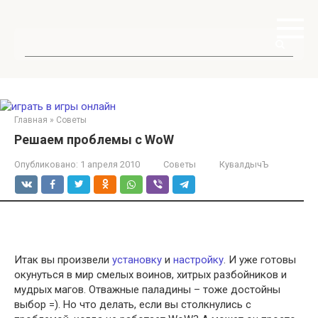
Перейти
к
контенту
Поиск:
Главная
»
Советы
Решаем проблемы с WoW
Опубликовано:
1 апреля 2010
Советы
КувалдычЪ
Итак вы произвели
установку
и
настройку
. И уже готовы
окунуться в мир смелых воинов, хитрых разбойников и
мудрых магов. Отважные паладины – тоже достойны
выбор =). Но что делать, если вы столкнулись с