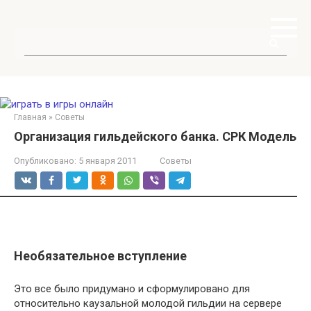
Перейти
к
контенту
Поиск:
Главная
»
Советы
Организация гильдейского банка. СРК Модель
Опубликовано:
5 января 2011
Советы
Необязательное вступление
Это все было придумано и сформулировано для
относительно каузальной молодой гильдии на сервере