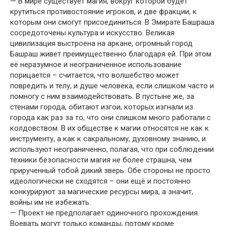
— В мире существует магия, вокруг которой будет
крутиться противостояние игроков, и две фракции, к
которым они смогут присоединиться. В Эмирате Башраша
сосредоточены культура и искусство. Великая
цивилизация выстроена на аркане, огромный город
Башраш живет преимущественно благодаря ей. При этом
её неразумное и неограниченное использование
порицается – считается, что волшебство может
повредить и телу, и душе человека, если слишком часто и
помногу с ним взаимодействовать. В пустыне же, за
стенами города, обитают изгои, которых изгнали из
города как раз за то, что они слишком много работали с
колдовством. В их обществе к магии относятся не как к
инструменту, а как к сакральному, духовному знанию, и
используют неограниченно, полагая, что при соблюдении
техники безопасности магия не более страшна, чем
прирученный тобой дикий зверь. Обе стороны не просто
идеологически не сходятся – они ещё и постоянно
конкурируют за магические ресурсы мира, а значит,
войны им не избежать.
— Проект не предполагает одиночного прохождения.
Воевать могут только команды, потому кроме