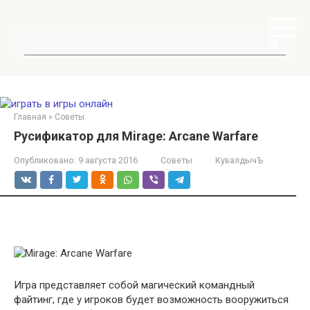
Перейти
к
контенту
Поиск:
Главная
»
Советы
Русификатор для Mirage: Arcane Warfare
Опубликовано:
9 августа 2016
Советы
КувалдычЪ
Игра представляет собой магический командный
файтинг, где у игроков будет возможность вооружиться