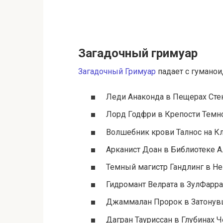
Загадочный гримуар
Загадочный Гримуар
падает с гуманои
Леди Анаконда в Пещерах Сте
Лорд Годфри в Крепости Темн
Волшебник крови Талнос на К
Арканист Доан в Библиотеке А
Темный магистр Гандлинг в Не
Гидромант Велрата в ЗулФарр
Джаммалан Пророк в Затонув
Дагран Тауриссан в Глубинах 