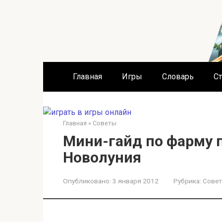
Перейти
к
контенту
Главная
Игры
Словарь
Ст
Главная
»
Советы
Мини-гайд по фарму 
Новолуния
Опубликовано:
3 января 2012
Рубрика:
Сове