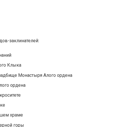
дов-заклинателей:
наний
ого Клыка
ладбище Монастыря Алого ордена
лого ордена
кроситете
аке
шем храме
Черной горы