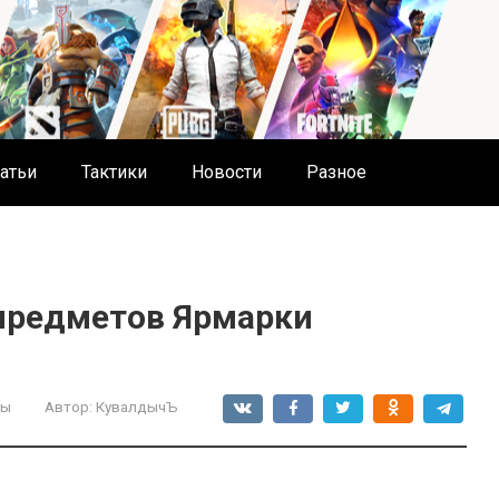
атьи
Тактики
Новости
Разное
предметов Ярмарки
ты
Автор:
КувалдычЪ