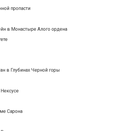
нной пропасти
йн в Монастыре Алого ордена
тете
ан в Глубинах Черной горы
 Нексусе
Яме Сарона