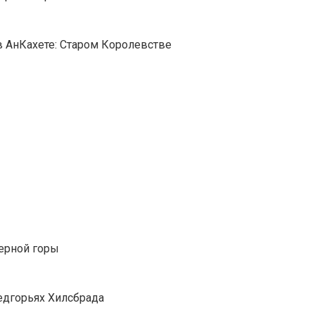
в АнКахете: Старом Королевстве
Черной горы
едгорьях Хилсбрада