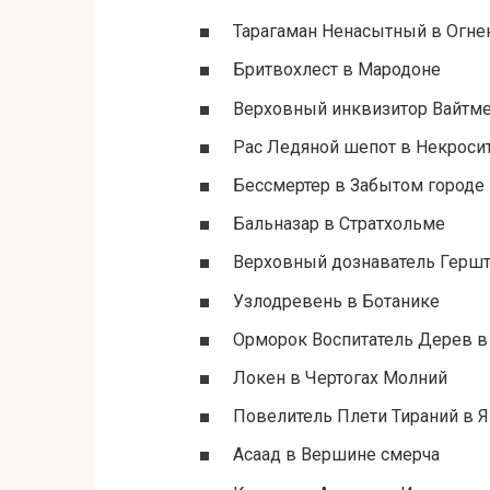
Тарагаман Ненасытный в Огне
Бритвохлест в Мародоне
Верховный инквизитор Вайтме
Рас Ледяной шепот в Некроси
Бессмертер в Забытом городе
Бальназар в Стратхольме
Верховный дознаватель Гершт
Узлодревень в Ботанике
Орморок Воспитатель Дерев в
Локен в Чертогах Молний
Повелитель Плети Тираний в 
Асаад в Вершине смерча