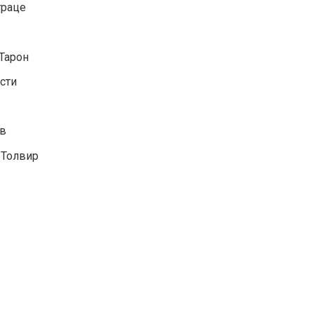
траце
Тарон
сти
ов
 Толвир