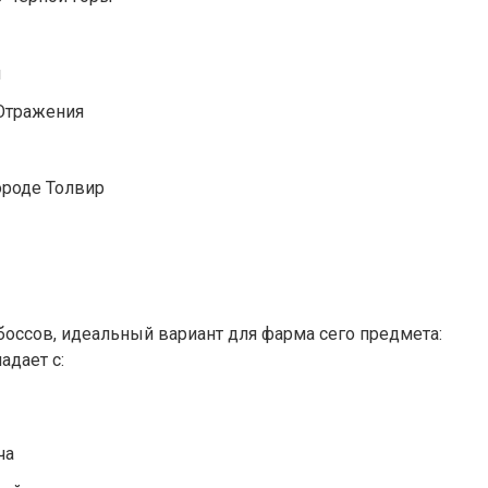
я
 Отражения
ороде Толвир
боссов, идеальный вариант для фарма сего предмета:
адает с:
ча