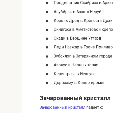
Предвестник Скайрисс в Арка
АнубАрак в Азжол Нерубе
Король Дред в Крепости Драк
Синигоса в Аметистовой крепо
Скади в Вершине Утгард
Леди Назжар в Троне Прилив
Зубохлоп в Затерянном городе
Аэонус в Черных топях
Керистраза в Нексусе
Дорнозму в Конце времен
Зачарованный кристалл
Зачарованный кристалл
падает с: