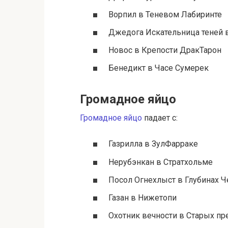
Ворпил в Теневом Лабиринте
Джедога Искательница теней 
Новос в Крепости ДракТарон
Бенедикт в Часе Сумерек
Громадное яйцо
Громадное яйцо
падает с:
Газрилла в ЗулФарраке
Нерубэнкан в Стратхольме
Посол Огнехлыст в Глубинах 
Газан в Нижетопи
Охотник вечности в Старых пр