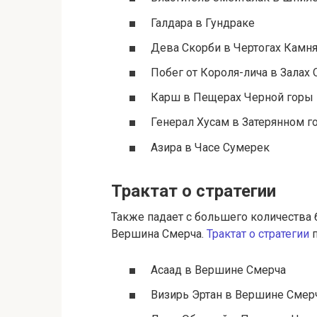
Галдара в Гундраке
Дева Скорби в Чертогах Камн
Побег от Короля-лича в Залах
Карш в Пещерах Черной горы
Генерал Хусам в Затерянном г
Азира в Часе Сумерек
Трактат о стратегии
Также падает с большего количества 
Вершина Смерча.
Трактат о стратегии
п
Асаад в Вершине Смерча
Визирь Эртан в Вершине Смер