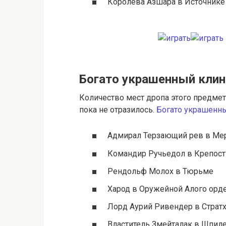
Королева Азшара в Источнике
Богато украшенный кли
Количество мест дропа этого предмет
пока не отразилось.
Богато украшенн
Адмирал Терзающий рев в Ме
Командир Ручьедол в Крепост
Рендольф Молох в Тюрьме
Харод в Оружейной Алого орд
Лорд Аурий Ривендер в Страт
Властитель Змейталак в Шпил