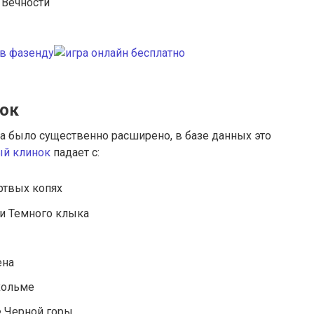
 Вечности
нок
а было существенно расширено, в базе данных это
ый клинок
падает с:
ртвых копях
и Темного клыка
ена
хольме
е Черной горы