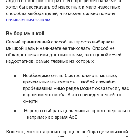
аддов во многом говорит о его профессионализме. Я
хотел бы рассказать об известных и мало известных
способах выбора целей, что может сильно помочь
начинающим танкам
.
Выбор мышкой
Самый примитивный способ: вы просто выбираете
мышкой цель и начинаете ее танковать. Способ не
обладает никакими достоинствами, зато целой кучей
недостатков, самые главные из которых:
Необходимо очень быстро кликать мышью,
причем кликать «метко» — любой случайно
пробежавший мимо рейде может оказаться у вас
в цели вместо моба. А это приведет к чьей-то
смерти
Нередко выбрать цель мышью просто нереально
– например во время АоЕ
Конечно, можно упросить процесс выбора цели мышкой,