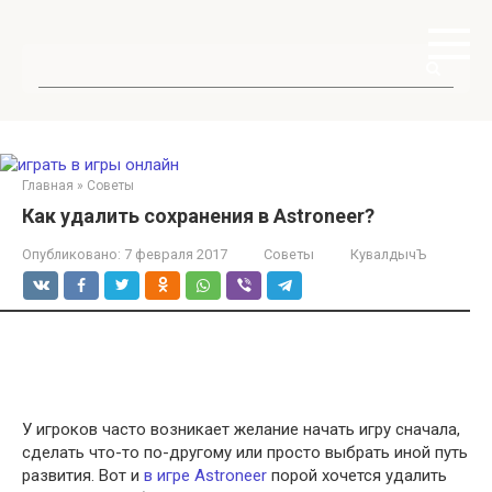
Перейти
к
контенту
Поиск:
Главная
»
Советы
Как удалить сохранения в Astroneer?
Опубликовано:
7 февраля 2017
Советы
КувалдычЪ
У игроков часто возникает желание начать игру сначала,
сделать что-то по-другому или просто выбрать иной путь
развития. Вот и
в игре Astroneer
порой хочется удалить