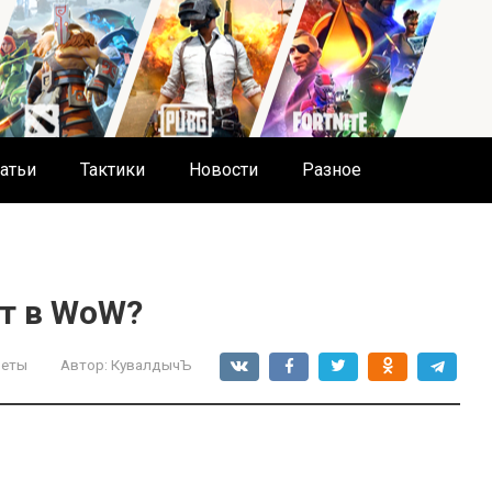
атьи
Тактики
Новости
Разное
кт в WoW?
веты
Автор:
КувалдычЪ