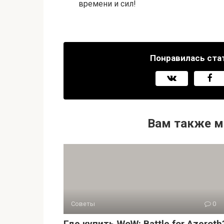
времени и сил!
Понравилась ста
Вам также м
Советы
0
Где купить WoW: Battle for Azeroth