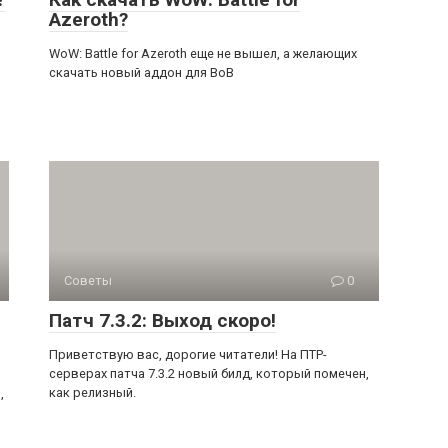
Azeroth?
WoW: Battle for Azeroth еще не вышел, а желающих
скачать новый аддон для ВоВ
Советы
0
Патч 7.3.2: Выход скоро!
Приветствую вас, дорогие читатели! На ПТР-
серверах патча 7.3.2 новый билд, который помечен,
как релизный.
,