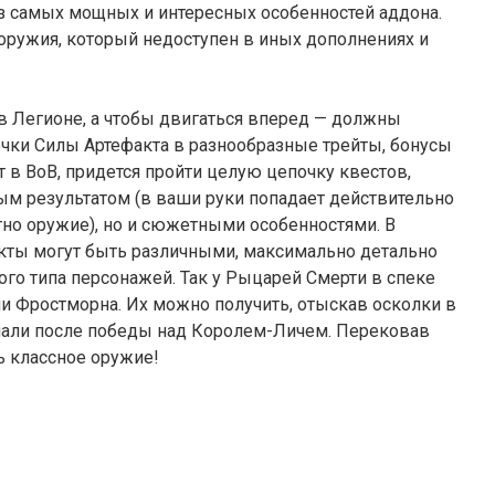
из самых мощных и интересных особенностей аддона.
оружия, который недоступен в иных дополнениях и
в Легионе, а чтобы двигаться вперед — должны
очки Силы Артефакта в разнообразные трейты, бонусы
т в ВоВ, придется пройти целую цепочку квестов,
ым результатом (в ваши руки попадает действительно
тно оружие), но и сюжетными особенностями. В
акты могут быть различными, максимально детально
го типа персонажей. Так у Рыцарей Смерти в спеке
и Фростморна. Их можно получить, отыскав осколки в
пали после победы над Королем-Личем. Перековав
ь классное оружие!