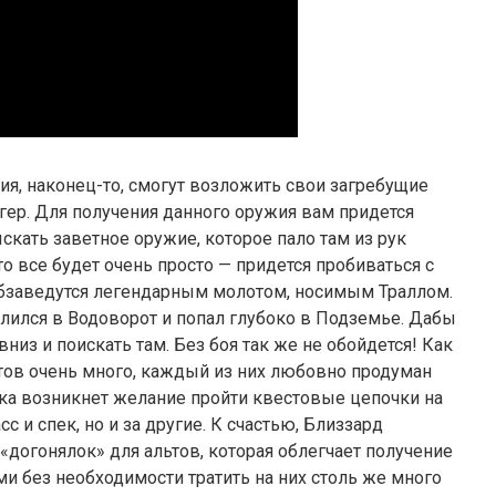
я, наконец-то, смогут возложить свои загребущие
гер. Для получения данного оружия вам придется
скать заветное оружие, которое пало там из рук
о все будет очень просто — придется пробиваться с
заведутся легендарным молотом, носимым Траллом.
алился в Водоворот и попал глубоко в Подземье. Дабы
вниз и поискать там. Без боя так же не обойдется! Как
тов очень много, каждый из них любовно продуман
няка возникнет желание пройти квестовые цепочки на
с и спек, но и за другие. К счастью, Близзард
догонялок» для альтов, которая облегчает получение
 без необходимости тратить на них столь же много