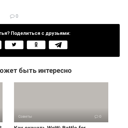
0
тья? Поделиться с друзьями:
ожет быть интересно
Советы
0
?
Как скачать WoW: Battle for