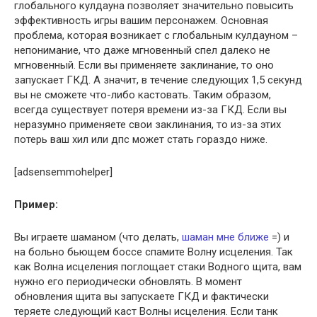
глобального кулдауна позволяет значительно повысить
эффективность игры вашим персонажем. Основная
проблема, которая возникает с глобальным кулдауном –
непонимание, что даже мгновенный спел далеко не
мгновенный. Если вы применяете заклинание, то оно
запускает ГКД. А значит, в течение следующих 1,5 секунд
вы не сможете что-либо кастовать. Таким образом,
всегда существует потеря времени из-за ГКД. Если вы
неразумно применяете свои заклинания, то из-за этих
потерь ваш хил или дпс может стать гораздо ниже.
[adsensemmohelper]
Пример:
Вы играете шаманом (что делать,
шаман мне ближе
=) и
на больно бьющем боссе спамите Волну исцеления. Так
как Волна исцеления поглощает стаки Водного щита, вам
нужно его периодически обновлять. В момент
обновления щита вы запускаете ГКД и фактически
теряете следующий каст Волны исцеления. Если танк