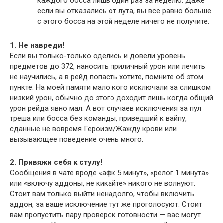
каждого босса лишь один раз за неделю. Даже
если вы отказались от лута, вы все равно больше
с этого босса на этой неделе ничего не получите.
1. Не навреди!
Если вы только-только оделись и довели уровень
предметов до 372, наносить приличный урон или лечить
не научились, а в рейд попасть хотите, помните об этом
пункте. На моей памяти мало кого исключали за слишком
низкий урон, обычно до этого доходит лишь когда общий
урон рейда явно мал. А вот случаев исключения за пул
треша или босса без команды, приведший к вайпу,
сданные не вовремя Героизм/Жажду крови или
вызывающее поведение очень много.
2. Привяжи себя к стулу!
Сообщения в чате вроде «афк 5 минут», «релог 1 минута»
или «включу аддоны, не кикайте» никого не волнуют.
Стоит вам только выйти ненадолго, чтобы включить
аддон, за ваше исключение тут же проголосуют. Стоит
вам пропустить пару проверок готовности — вас могут