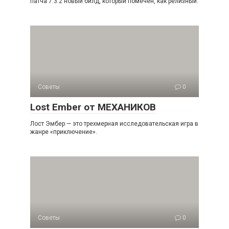
патча 7.3.2 новый билд, который помечен, как релизный.
Советы
0
Lost Ember от МЕХАНИКОВ
Лост Эмбер — это трехмерная исследовательская игра в
жанре «приключение».
Советы
0