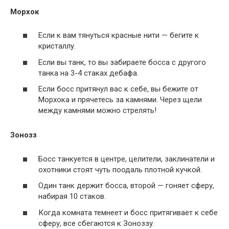
Морхок
Если к вам тянуться красные нити — бегите к
кристаллу.
Если вы танк, то вы забираете босса с другого
танка на 3-4 стаках дебафа.
Если босс притянул вас к себе, вы бежите от
Морхока и прячетесь за камнями. Через щели
между камнями можно стрелять!
Зонозз
Босс танкуется в центре, целители, заклинатели и
охотники стоят чуть поодаль плотной кучкой.
Один танк держит босса, второй — гоняет сферу,
набирая 10 стаков.
Когда комната темнеет и босс притягивает к себе
сферу, все сбегаются к Зоноззу.