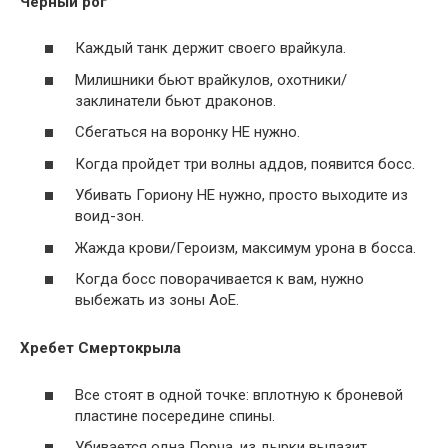
Черный рог
Каждый танк держит своего врайкула.
Милишники бьют врайкулов, охотники/
заклинатели бьют драконов.
Сбегаться на воронку НЕ нужно.
Когда пройдет три волны аддов, появится босс.
Убивать Гориону НЕ нужно, просто выходите из
воид-зон.
Жажда крови/Героизм, максимум урона в босса.
Когда босс поворачивается к вам, нужно
выбежать из зоны АоЕ.
Хребет Смертокрыла
Все стоят в одной точке: вплотную к броневой
пластине посередине спины.
Убивается одна Порча, из дырки вылазит