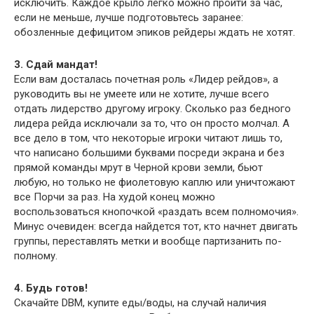
исключить. Каждое крыло легко можно пройти за час,
если не меньше, лучше подготовьтесь заранее:
обозленные дефицитом эпиков рейдеры ждать не хотят.
3. Сдай мандат!
Если вам досталась почетная роль «Лидер рейдов», а
руководить вы не умеете или не хотите, лучше всего
отдать лидерство другому игроку. Сколько раз бедного
лидера рейда исключали за то, что он просто молчал. А
все дело в том, что некоторые игроки читают лишь то,
что написано большими буквами посреди экрана и без
прямой команды мрут в Черной крови земли, бьют
любую, но только не фиолетовую каплю или уничтожают
все Порчи за раз. На худой конец можно
воспользоваться кнопочкой «раздать всем полномочия».
Минус очевиден: всегда найдется тот, кто начнет двигать
группы, переставлять метки и вообще партизанить по-
полному.
4. Будь готов!
Скачайте DBM, купите еды/воды, на случай наличия