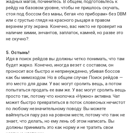
жадных магов, починитесь. В общем, подготовьтесь к
рейду на базовом уровне, чтобы не пришлось скучать,
стоя под боссом без маны, бегая «по приборам» без DBM
или с грустью глядя на красного рыцаря в правом
верхнем углу экрана. Конечно, вас никто не проверит на
наличие химии, энчантов, заплаток, камней, но разве это
не скучно?.
5. Остынь!
Идя в поиск рейдов вы должны четко понимать, что там
будет жарко. Конечно, иногда везет с составом, он
проносит все быстро и непринужденно, убивая боссов
как бы мимоходом. Но в общем случае Поиск рейдов —
это место для драм. У вас могут сролить вещь, а потом
попытаться продать ее вам же. У вас могут сролить вещь
просто так, потому что кнопочка «Нужно» активна. Чат
может быстро превратиться в поток словесных нечистот
по любому незначительному поводу. Вы можете
вайпнуться пару раз на ровном месте, потому что танк не
знает, что делать, но ему лень об этом написать. Вы
должны принимать это как норму и не тратить свои