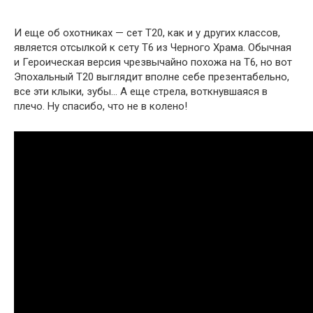
И еще об охотниках — сет Т20, как и у других классов,
является отсылкой к сету Т6 из Черного Храма. Обычная
и Героическая версия чрезвычайно похожа на Т6, но вот
Эпохальный Т20 выглядит вполне себе презентабельно,
все эти клыки, зубы… А еще стрела, воткнувшаяся в
плечо. Ну спасибо, что не в колено!