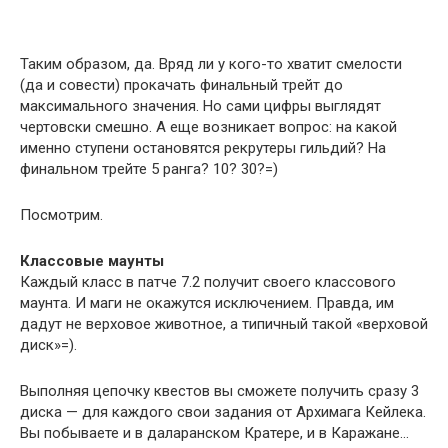
Таким образом, да. Вряд ли у кого-то хватит смелости
(да и совести) прокачать финальный трейт до
максимального значения. Но сами цифры выглядят
чертовски смешно. А еще возникает вопрос: на какой
именно ступени остановятся рекрутеры гильдий? На
финальном трейте 5 ранга? 10? 30?=)
Посмотрим.
Классовые маунты
Каждый класс в патче 7.2 получит своего классового
маунта. И маги не окажутся исключением. Правда, им
дадут не верховое животное, а типичный такой «верховой
диск»=).
Выполняя цепочку квестов вы сможете получить сразу 3
диска — для каждого свои задания от Архимага Кейлека.
Вы побываете и в даларанском Кратере, и в Каражане…