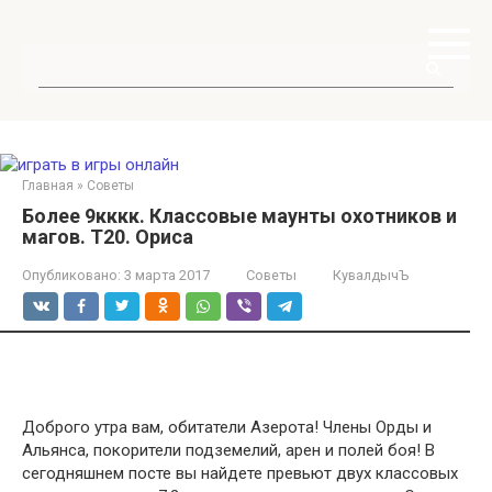
Перейти
к
контенту
Поиск:
Главная
»
Советы
Более 9кккк. Классовые маунты охотников и
магов. Т20. Ориса
Опубликовано:
3 марта 2017
Советы
КувалдычЪ
Доброго утра вам, обитатели Азерота! Члены Орды и
Альянса, покорители подземелий, арен и полей боя! В
сегодняшнем посте вы найдете превьют двух классовых