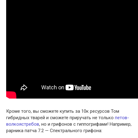
Кроме того, вы сможете купить за 10к ресурсов Том
гибридных тварей и сможете приручать не только
петов-
волкоястребов
, но и грифонов с гиппогрифами! Например,
рарника патча 7.2 — Спектрального грифона: