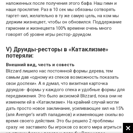
наложенных после получения этого бафа. Наш гимн и
наше проклятие. Раз в 10 сек мы обязаны сотворять
таргет-хил, желательно в ту же самую цель, на ком мы
держим жизнецвет, чтобы он обновился. Поддержание
гармонии и жизнецвета 100% времени очень много
говорят об уровне игры рестор-друидом.
V) Друиды-ресторы в «Катаклизме»
потеряли:
Внешний вид, честь и совесть
Blizzard лишило нас постоянной формы дерева, тем
самым дав «одному из спеков возможность показать
свои доспехи». А я думал, что визитная карточка
друидов- формы у каждого спека и удобные формы для
передвижения. Это было аксиомой Blizzard, пока они не
изменили ей в «Катаклизме». На крайний случай могли
дать просто новое заклинание, усиливающее хил на 15%
(аля Avenger’s wrath паладинов) и изменяющие скилы во
время своего действия. Это бы решило 2 проблемы
сразу: не заставило бы игроков со всего мира агриться