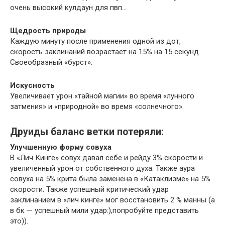
очень высокий кулдаун для пвп…
Щедрость природы
Каждую минуту после применения одной из дот,
скорость заклинаний возрастает на 15% на 15 секунд.
Своеобразный «бурст».
Искусность
Увеличивает урон «тайной магии» во время «лунного
затмения» и «природной» во время «солнечного».
Друиды баланс ветки потеряли:
Улучшенную форму совуха
В «Лич Кинге» совух давал себе и рейду 3% скорости и
увеличенный урон от собственного духа. Также аура
совуха на 5% крита была заменена в «Катаклизме» на 5%
скорости. Также успешный критический удар
заклинанием в «лич кинге» мог восстановить 2 % манны (а
в бк — успешный мили удар:),попробуйте представить
это)).