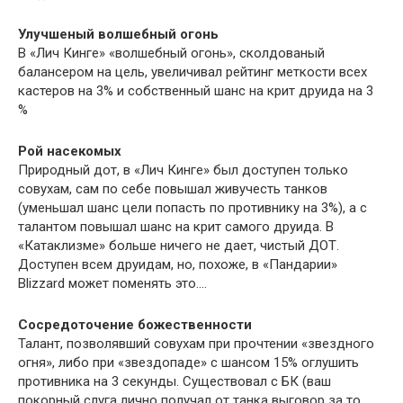
Улучшеный волшебный огонь
В «Лич Кинге» «волшебный огонь», сколдованый
балансером на цель, увеличивал рейтинг меткости всех
кастеров на 3% и собственный шанс на крит друида на 3
%
Рой насекомых
Природный дот, в «Лич Кинге» был доступен только
совухам, сам по себе повышал живучесть танков
(уменьшал шанс цели попасть по противнику на 3%), а с
талантом повышал шанс на крит самого друида. В
«Катаклизме» больше ничего не дает, чистый ДОТ.
Доступен всем друидам, но, похоже, в «Пандарии»
Blizzard может поменять это….
Сосредоточение божественности
Талант, позволявший совухам при прочтении «звездного
огня», либо при «звездопаде» с шансом 15% оглушить
противника на 3 секунды. Существовал с БК (ваш
покорный слуга лично получал от танка выговор за то