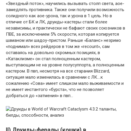
«Звездный поток», научились вызывать столп света, аое-
замедлять противника. Также они получили возможность
солидного как аое-урона, так и урона в 1 цель. Но в
отличие от БК и ЛК, друиды-кастеры стали более
независимы, и практически не бафают своих союзников в
ПВЕ, за исключением 5% скорости, которая копируется
шаманом или шадоу-пристом. Раньше «Баланс» незримо
«поднимал» всех рейдеров в том же «recount», сам
оставаясь на довольно скромных позициях, в
«Катаклизме» он стал полноценным кастером,
выступающим не на уровне полусуппорта, а полноценным
кастером. В пвп, несмотря на все старания Blizzard,
ситуация мало изменилась в сравнении с ЛК….к
сожалению «Сова» имеет слишком мало выживаемости и
не имеет инстантого «бурста», что не позволяет
добраться до «затмения» в пвп…
II) Друиды-фералы (кошки) в