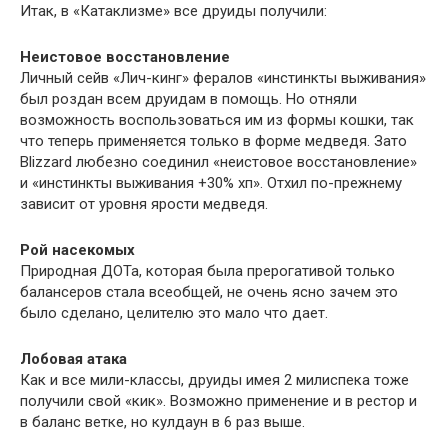
Итак, в «Катаклизме» все друиды получили:
Неистовое восстановление
Личный сейв «Лич-кинг» фералов «инстинкты выживания»
был роздан всем друидам в помощь. Но отняли
возможность воспользоваться им из формы кошки, так
что теперь применяется только в форме медведя. Зато
Blizzard любезно соединил «неистовое восстановление»
и «инстинкты выживания +30% хп». Отхил по-прежнему
зависит от уровня ярости медведя.
Рой насекомых
Природная ДОТа, которая была прерогативой только
балансеров стала всеобщей, не очень ясно зачем это
было сделано, целителю это мало что дает.
Лобовая атака
Как и все мили-классы, друиды имея 2 милиспека тоже
получили свой «кик». Возможно применение и в рестор и
в баланс ветке, но кулдаун в 6 раз выше.