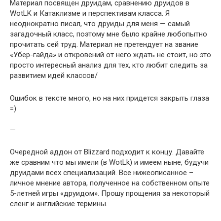
Материал посвящен друидам, сравнению друидов в
WotLK и Катаклизме и перспективам класса. Я
неоднократно писал, что друиды для меня — самый
загадочный класс, поэтому мне было крайне любопытно
прочитать сей труд. Материал не претендует на звание
«Убер-гайда» и откровений от него ждать не стоит, но это
просто интересный анализ для тех, кто любит следить за
развитием идей классов/
Ошибок в тексте много, но на них придется закрыть глаза
=)
—
Очередной аддон от Blizzard подходит к концу. Давайте
же сравним что мы имели (в WotLk) и имеем ныне, будучи
друидами всех специализаций. Все нижеописанное –
личное мнение автора, полученное на собственном опыте
5-летней игры «друидом». Прошу прощения за некоторый
сленг и английские термины.