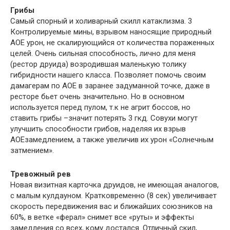
Грибы
Самый спорный и холиварный скилл катаклизма. 3
Контролируемые мины, взрывом наносящие природный
АОЕ урон, не скалирующийся от количества пораженных
целей. Очень сильная способность, лично для меня
(рестор друида) возродившая маленькую толику
гибридности нашего класса. Позволяет помочь своим
дамагерам по АОЕ в заранее задуманной точке, даже в
ресторе бьет очень значительно. Но в основном
используется перед пулом, т.к не агрит боссов, но
ставить грибы –значит потерять 3 гкд. Совухи могут
улучшить способности грибов, наделяя их взрыв
АОЕзамедлением, а также увеличив их урон «Солнечным
затмением».
Тревожный рев
Новая визитная карточка друидов, не имеющая аналогов,
с малым кулдауном. Кратковременно (8 сек) увеличивает
скорость передвижения вас и ближайших союзников на
60%, в ветке «ферал» снимет все «руты» и эффекты
замедления со всех, кому достался. Отличный скил,