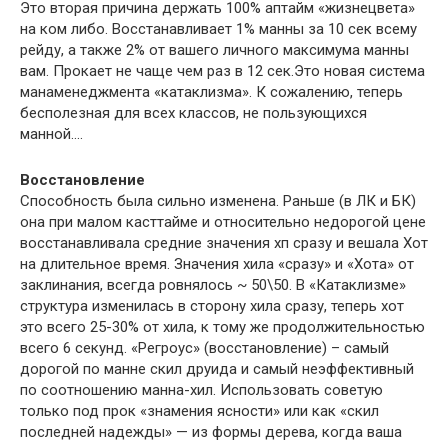
Это вторая причина держать 100% аптайм «жизнецвета»
на ком либо. Восстанавливает 1% манны за 10 сек всему
рейду, а также 2% от вашего личного максимума манны
вам. Прокает не чаще чем раз в 12 сек.Это новая система
манаменеджмента «катаклизма». К сожалению, теперь
бесполезная для всех классов, не пользующихся
манной….
Восстановление
Способность была сильно изменена. Раньше (в ЛК и БК)
она при малом касттайме и относительно недорогой цене
восстанавливала средние значения хп сразу и вешала Хот
на длительное время. Значения хила «сразу» и «Хота» от
заклинания, всегда ровнялось ~ 50\50. В «Катаклизме»
структура изменилась в сторону хила сразу, теперь хот
это всего 25-30% от хила, к тому же продолжительностью
всего 6 секунд. «Регроус» (восстановление) – самый
дорогой по манне скил друида и самый неэффективный
по соотношению манна-хил. Использовать советую
только под прок «знамения ясности» или как «скил
последней надежды» — из формы дерева, когда ваша