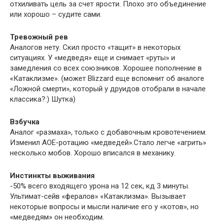
отхиливать цель за счет ярости. Плохо это объединение
или хорошо – судите сами.
Тревожный рев
Аналогов нету. Скил просто «тащит» в некоторых
ситуациях. У «медведя» еще и снимает «руты» и
замедления со всех союзников. Хорошее пополнение в
«Катаклизме». (может Blizzard еще вспомнит об аналоге
«Ложной смерти», который у друидов отобрали в начале
классика?:) Шутка)
Взбучка
Аналог «размаха», только с добавочным кровотечением.
Изменил АОЕ-ротацию «медведей».Стало легче «агрить»
несколько мобов. Хорошо вписался в механику.
Инстинкты выживания
-50% всего входящего урона на 12 сек, кд 3 минуты.
Ультимат-сейв «фералов» «Катаклизма». Вызывает
некоторые вопросы и мысли наличие его у «котов», но
«медведям» он необходим.