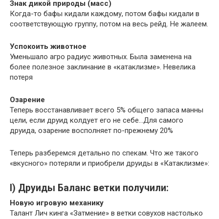
Знак дикой природы (масс)
Когда-то бафы кидали каждому, потом бафы кидали в
соответствующую группу, потом на весь рейд. Не жалеем.
Успокоить животное
Уменьшало агро радиус животных. Была заменена на
более полезное заклинание в «катаклизме». Невелика
потеря
Озарение
Теперь восстанавливает всего 5% общего запаса манны
цели, если друид колдует его не себе…Для самого
друида, озарение восполняет по-прежнему 20%
Теперь разберемся детально по спекам. Что же такого
«вкусного» потеряли и приобрели друиды в «Катаклизме»:
I) Друиды Баланс ветки получили:
Новую игровую механику
Талант Лич кинга «Затмение» в ветки совухов настолько