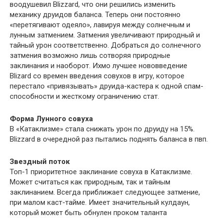
воодушевил Blizzard, что они решились изменить
механику друидов баланса. Теперь они постоянно
«перетягивают одеяло», лавируя между солнечным и
лунным затмением. Затмения увеличивают природный и
тайный урон соответственно. Добраться до солнечного
затмения возможно лишь сотворяя природные
заклинания и наоборот. Ихмо лучшее нововведение
Blizard со времен введения совухов в игру, которое
перестало «привязывать» друида-кастера к одной спам-
способности и жесткому ограничению стат.
Форма Лунного совуха
В «Катаклизме» стала снижать урон по друиду на 15%.
Blizzard в очередной раз пытались поднять баланса в пвп.
Звездный поток
Топ-1 приоритетное заклинание совуха в Катаклизме.
Может считаться как природным, так и тайным
заклинанием. Всегда приближает следующее затмение,
при малом каст-тайме. Имеет значительный кулдаун,
который может быть обнулен проком таланта