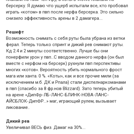
берсерку. Я думаю что ущерб испытали все, кто пробовал
играть «котом» в пвп после нерфа берсерка. Это сильно
снизило эффективность арены в 2 дамагера….
Решифт
Возможность снимать с себя руты была убрана из ветки
ферал. Теперь только спринт и дикий рев снимают руты.
Кд 2.4 и 2 минуты соответственно. Лучше бы они
понерфили урон у пвп…С вводом данного нерфа (он был
вместе с нерфом на берсерк) рухнули пвп перспективы
многих «котов». Вероятность убить нормального фрост
мага или ханта. 0 %. «Коты», как и все прочие мили (за
исключением м.б. ДК и Рпала) стали диспелнаркоманами
в пвп (спасибо за 8 фр.нов Blizzard). Зато теперь убитый
на арене «ДипФр-ЛБ-ЛАНС-БЛИНК-НОВА-ЛАНС-
АЙСБЛОК-ДипФР…» маг, играющий рулем, вызывает
ликование..
Дикий рев
Увеличивал ВЕСЬ физ. Дамаг на 30%….