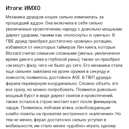
Итоги: ИМХО
Механика друидов-кошек сильно изменилась за
прошедший аддон. Она включила в себя сильно
увеличенные кровотечения, наряду с довольно мощными
директ ударами, такими как «полоснуть» и «увечье». В
ПВЕ друид приобрел достаточно «ровную» ротацию,
избавился от некоторых таймеров Лич кинга, которые
Blizzard считал слишком сложными (увечье, увеличенное
время дикого рева и глубокой раны), также он приобрел
«экзекут» фазу, чего не было до сего. Его механика стала
еще сильнее завязана на уроне оружия в секунду и
ловкости, появилось достойное АОЕ. В ПВП друида-
ферала перевернули координально. Сложно объять это
все сразу, но можно попробовать. Появился довольно
мощный бурст в виде директ скилов и кровотечений,
также остался в строю инстант каст после финишеров,
чардж. Появилась лобовая атака, освобождающая
комбо-поинты на прожатия экстренного «калечения». Но
тем не менее, ферал достаточно сильно уступил в
мобильности, им стало менее «удобно» играть одному.