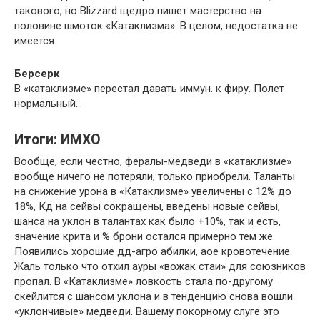
такового, но Blizzard щедро пишет мастерство на
половине шмоток «Катаклизма». В целом, недостатка не
имеется.
Берсерк
В «катаклизме» перестал давать иммун. к фиру. Полет
нормальный…
Итоги: ИМХО
Вообще, если честно, фералы-медведи в «катаклизме»
вообще ничего не потеряли, только приобрели. Таланты
на снижение урона в «Катаклизме» увеличены с 12% до
18%, Кд на сейвы сокращены, введены новые сейвы,
шанса на уклон в талантах как было +10%, так и есть,
значение крита и % брони остался примерно тем же.
Появились хорошие дд-агро абилки, аое кровотечение.
Жаль только что отхил ауры «вожак стаи» для союзников
пропал. В «Катаклизме» ловкость стала по-другому
скейлится с шансом уклона и в тенденцию снова вошли
«уклончивые» медведи. Вашему покорному слуге это