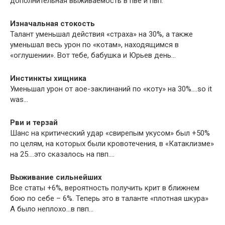
дополнительная выживаемость в пве и пвп.
Изначальная стокость
Талант уменьшал действия «страха» на 30%, а также
уменьшал весь урон по «котам», находящимся в
«оглушении». Вот тебе, бабушка и Юрьев день…
Инстинкты хищника
Уменьшал урон от аое-заклинаний по «коту» на 30%….so it
was…
Рви и терзай
Шанс на критический удар «свирепым укусом» был +50%
по целям, на которых были кровотечения, в «Катаклизме»
на 25….это сказалось на пвп….
Выживание сильнейших
Все статы +6%, вероятность получить крит в ближнем
бою по себе – 6%. Теперь это в таланте «плотная шкура»
А было неплохо…в пвп…