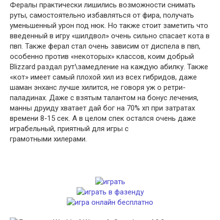
Фералы практически лишились возможности снимать
руты, самостоятельно избавляться от фира, получать
уменьшенный урон под нюк. Но также стоит заметить что
введенный в игру «шилдвол» очень сильно спасает кота в
пвп. Также ферал стал очень зависим от диспела в пвп,
особенно против «некоторых» классов, коим добрый
Blizzard раздал рут\замедление на каждую абилку. Также
«кот» имеет самый плохой хил из всех гибридов, даже
шаман энханс лучше хилится, не говоря уж о ретри-
паладинах. Даже с взятым талантом на бонус лечения,
манны друиду хватает дай бог на 70% хп при затратах
времени 8-15 сек. А в целом спек остался очень даже
играбельный, приятный для игры с
грамотными хилерами.