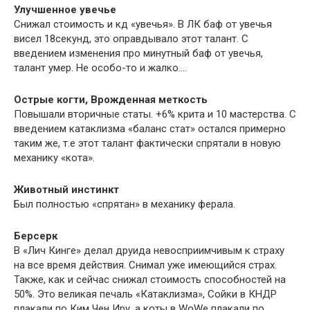
Улучшенное увечье
Снижал стоимость и кд «увечья». В ЛК баф от увечья
висел 18секунд, это оправдывало этот талант. С
введением изменения про минутный баф от увечья,
талант умер. Не особо-то и жалко….
Острые когти, Врожденная меткость
Повышали вторичные статы. +6% крита и 10 мастерства. С
введением катаклизма «баланс стат» остался примерно
таким же, т.е этот талант фактически спрятали в новую
механику «кота».
Животный инстинкт
Был полностью «спрятан» в механику ферала.
Берсерк
В «Лич Кинге» делал друида невосприимчивым к страху
на все время действия. Снимал уже имеющийся страх.
Также, как и сейчас снижал стоимость способностей на
50%. Это великая печаль «Катаклизма», Сойки в КНДР
плакали по Ким Чен Иру, а коты в WoWe плакали по