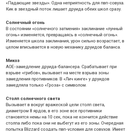
«Падающие звезды». Одна неприятность для пвп-совуха.
Кик в звездный поток лишает друида обеих школ сразу.
Солнечный огонь
В состоянии «солнечного затмения» заклинание «лунный
огонь» изменяется, превращаясь в «солнечный огонь».
Изменяется школа заклинания, урон сильно возрастает, в
целом вписывается в новую механику друидов баланса.
Микоз
АОЕ-замедление друида-балансера. Срабатывает при
взрыве «грибов», вызывает на месте взрыва зоны
замедления противников. В «Лич кинге» у друидов
замедляла только «Гроза» с символом.
Столп солнечного света
Вызывает в вокруг вражеской цели столп света,
диаметром 8 ярдов, в его зоне все противники
становятся немы на 10 сек, пока не кончится действие
столпа либо пока они не выбегут из его зоны. Очередная
попытка Blizzard создать пвп-условия для совухов. Имеет