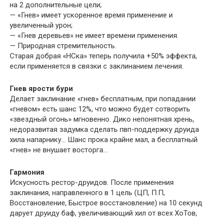
на 2 дополнительные цели;
— «Гнев» имеет ускоренное время применение и
увеличенный урон;
— «Гнев деревьев» не имеет времени применения.
— Природная стремительность.
Старая добрая «НСка» теперь получила +50% эффекта,
если применяется в связки с заклинанием лечения.
Гнев ярости бури
Делает заклинание «гнев» бесплатным, при попадании
«гневом» есть шанс 12%, что можно будет сотворить
«звездный огонь» мгновенно. Дико непонятная хрень,
недоразвитая задумка сделать пвп-поддержку друида
хила напарнику… Шанс прока крайне мал, а бесплатный
«гнев» не внушает восторга…
Гармония
Искусность рестор-друидов. После применения
заклинания, направленного в 1 цель (ЦП, П.П,
Восстановление, Быстрое восстановление) на 10 секунд
дарует друиду баф, увеличивающий хил от всех ХоТов,