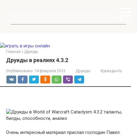
Перейти
к
контенту
Поиск:
Главная
»
Друиды
Друиды в реалиях 4.3.2
Опубликовано:
14 февраля 2012
Друиды
КувалдычЪ
Очень интересный материал прислал господин Павел.