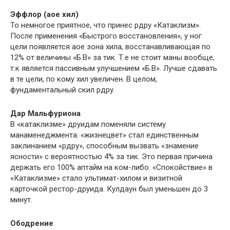
Эффлор (аое хил)
То немногое приятное, что принес рдру «Катаклизм».
После применения «Быстрого восстановления», у ног
цели появляется аое зона хила, восстанавливающая по
12% от величины «Б.В» за тик. Т.е не стоит маны вообще,
т.к является пассивным улучшением «Б.В». Лучше сдавать
в те цели, по кому хил увеличен. В целом,
фундаментальный скил рдру.
Дар Мальфуриона
В «катаклизме» друидам поменяли систему
манаменеджмента. «жизнецвет» стал единственным
заклинанием «рдру», способным вызвать «знамение
ясности» с вероятностью 4% за тик. Это первая причина
держать его 100% аптайм на ком-либо. «Спокойствие» в
«Катаклизме» стало ультимат-хилом и визитной
карточкой рестор-друида. Кулдаун был уменьшен до 3
минут.
Ободрение