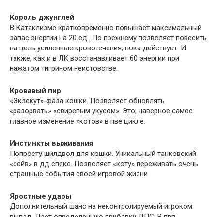
Король джунглей
В Катаклизме кратковременно повышает максимальный
запас энергии на 20 ед.. По прежнему позволяет повесить
на цель усиленные кровотечения, пока действует. И
также, как и в ЛК восстанавливает 60 энергии при
нажатом тигрином неистовстве.
Кровавый пир
«Экзекут»-фаза кошки. Позволяет обновлять
«разорвать» «свирепым укусом». Это, наверное самое
главное изменение «котов» в пве цикле.
Инстинкты выживания
Попросту шилдвол для кошки. Уникальный танковский
«сейв» в дд спеке. Позволяет «коту» переживать очень
страшные события своей игровой жизни
Яростные удары
Дополнительный шанс на неконтролируемый игроком
выпад. Дает определенную прибавку ДПС. В пвп