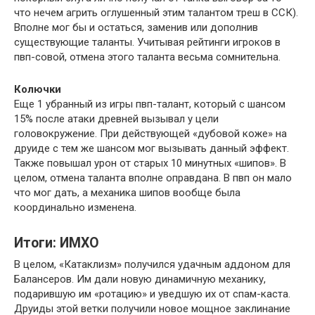
что нечем агрить оглушенный этим талантом треш в ССК).
Вполне мог бы и остаться, заменив или дополнив
существующие таланты. Учитывая рейтинги игроков в
пвп-совой, отмена этого таланта весьма сомнительна.
Колючки
Еще 1 убранный из игры пвп-талант, который с шансом
15% после атаки древней вызывал у цели
головокружение. При действующей «дубовой коже» на
друиде с тем же шансом мог вызывать данный эффект.
Также повышал урон от старых 10 минутных «шипов». В
целом, отмена таланта вполне оправдана. В пвп он мало
что мог дать, а механика шипов вообще была
координально изменена.
Итоги: ИМХО
В целом, «Катаклизм» получился удачным аддоном для
Балансеров. Им дали новую динамичную механику,
подарившую им «ротацию» и уведшую их от спам-каста.
Друиды этой ветки получили новое мощное заклинание