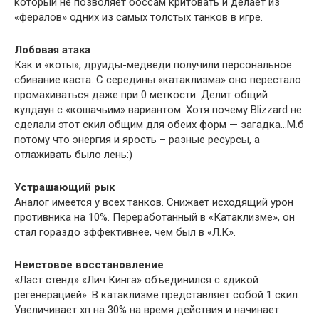
который не позволяет боссам критовать и делает из
«фералов» одних из самых толстых танков в игре.
Лобовая атака
Как и «коты», друиды-медведи получили персональное
сбивание каста. С середины «катаклизма» оно перестало
промахиваться даже при 0 меткости. Делит общий
кулдаун с «кошачьим» вариантом. Хотя почему Blizzard не
сделали этот скил общим для обеих форм — загадка…М.б
потому что энергия и ярость – разные ресурсы, а
отлаживать было лень:)
Устрашающий рык
Аналог имеется у всех танков. Снижает исходящий урон
противника на 10%. Переработанный в «Катаклизме», он
стал гораздо эффективнее, чем был в «Л.К».
Неистовое восстановление
«Ласт стенд» «Лич Кинга» объединился с «дикой
регенерацией». В катаклизме представляет собой 1 скил.
Увеличивает хп на 30% на время действия и начинает