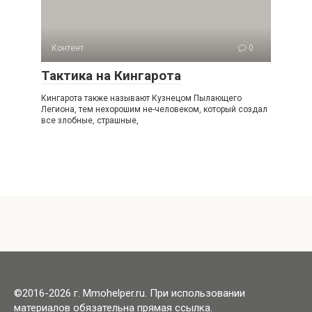
Контент
0
Тактика на Кингарота
Кингарота также называют Кузнецом Пылающего
Легиона, тем нехорошим не-человеком, который создал
все злобные, страшные,
©2016-2026 г. Mmohelper.ru. При использовании
материалов обязательна прямая ссылка.