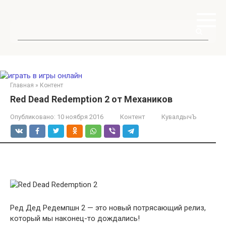
Перейти
к
контенту
Поиск:
Главная
»
Контент
Red Dead Redemption 2 от Механиков
Опубликовано:
10 ноября 2016
Контент
КувалдычЪ
Ред Дед Редемпшн 2 — это новый потрясающий релиз,
который мы наконец-то дождались!