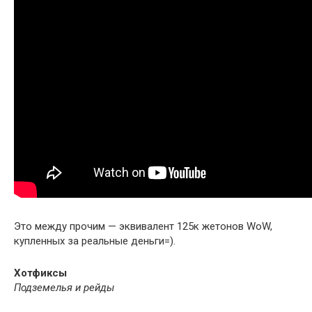
Это между прочим — эквивалент 125к жетонов WoW,
купленных за реальные деньги=).
Хотфиксы
Подземелья и рейды