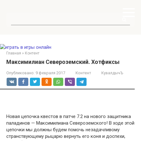
Перейти
к
контенту
Поиск:
Главная
»
Контент
Максимилиан Североземский. Хотфиксы
Опубликовано:
9 февраля 2017
Контент
КувалдычЪ
Новая цепочка квестов в патче 7.2 на нового защитника
паладинов — Максимилиана Североземского! В ходе этой
цепочки мы должны будем помочь незадачливому
странствующему рыцарю вернуть его коня и доспехи,