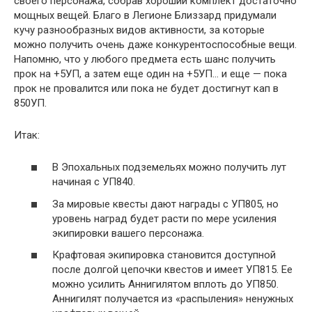
своего персонажа, собрав хороший комплект достаточно
мощных вещей. Благо в Легионе Близзард придумали
кучу разнообразных видов активности, за которые
можно получить очень даже конкурентоспособные вещи.
Напомню, что у любого предмета есть шанс получить
прок на +5УП, а затем еще один на +5УП… и еще — пока
прок не провалится или пока не будет достигнут кап в
850УП.
Итак:
В Эпохальных подземельях можно получить лут
начиная с УП840.
За мировые квесты дают награды с УП805, но
уровень наград будет расти по мере усиления
экипировки вашего персонажа.
Крафтовая экипировка становится доступной
после долгой цепочки квестов и имеет УП815. Ее
можно усилить Аннигилятом вплоть до УП850.
Аннигилят получается из «распыления» ненужных