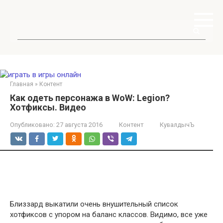
Перейти
к
контенту
Поиск:
Главная
»
Контент
Как одеть персонажа в WoW: Legion?
Хотфиксы. Видео
Опубликовано:
27 августа 2016
Контент
КувалдычЪ
Близзард выкатили очень внушительный список
хотфиксов с упором на баланс классов. Видимо, все уже