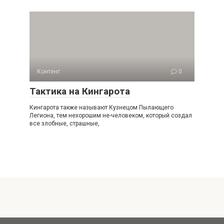
Контент
0
Тактика на Кингарота
Кингарота также называют Кузнецом Пылающего
Легиона, тем нехорошим не-человеком, который создал
все злобные, страшные,