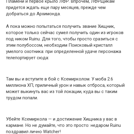
Пламени и первое крыло ЛФР. Впрочем, ЛФРщикам
придется ждать еще пару месяцев, прежде чем
добраться до Архимонда.
А пока можно попытаться получить звание Хищник,
которое только сейчас сумел получить один из игроков
под ником Ruinu. Для того, чтобы просто сразиться с
этим полубоссом, необходим Поисковый кристалл
умелого охотника: при определенной удаче персонажа
телепортирует сюда:
Там вы и вступите в бой с Ксемирколом. У моба 2.6
миллиона ХП, приличный урон и навык отброса, который
может выкинуть вас из той локации, куда вы с таким
трудом попали.
Убейте Ксемиркола — и достижение Хищника у вас в
кармане. Но не думайте, что это просто: недаром Ruinu
поздравил лично Watcher!