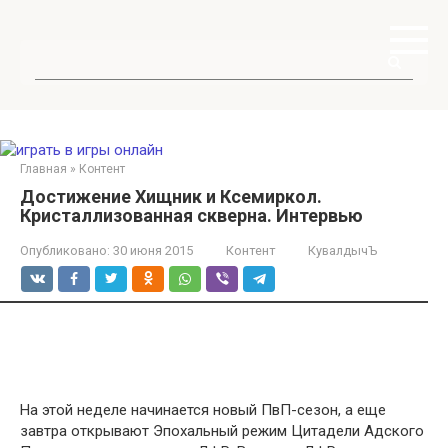
Перейти
к
контенту
Поиск:
Главная
»
Контент
Достижение Хищник и Ксемиркол.
Кристаллизованная скверна. Интервью
Опубликовано:
30 июня 2015
Контент
КувалдычЪ
На этой неделе начинается новый ПвП-сезон, а еще
завтра открывают Эпохальный режим Цитадели Адского