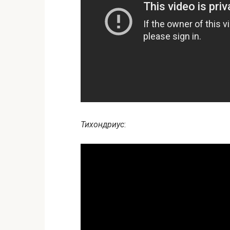
Тихондриус
: