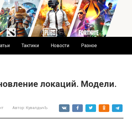
атьи
Тактики
Новости
Разное
новление локаций. Модели.
нт
Автор:
КувалдычЪ