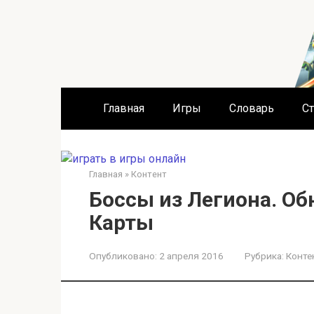
Перейти
к
контенту
Главная
Игры
Словарь
Ст
Главная
»
Контент
Боссы из Легиона. Об
Карты
Опубликовано:
2 апреля 2016
Рубрика:
Конте