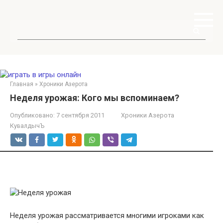
Перейти
к
контенту
Поиск:
Главная
»
Хроники Азерота
Неделя урожая: Кого мы вспоминаем?
Опубликовано:
7 сентября 2011
Хроники Азерота
КувалдычЪ
Неделя урожая рассматривается многими игроками как