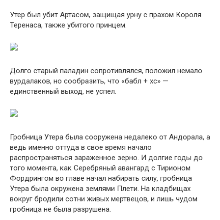
Утер был убит Артасом, защищая урну с прахом Короля
Теренаса, также убитого принцем.
Долго старый паладин сопротивлялся, положил немало
вурдалаков, но сообразить, что «бабл + хс» —
единственный выход, не успел.
Гробница Утера была сооружена недалеко от Андорала, а
ведь именно оттуда в свое время начало
распространяться зараженное зерно. И долгие годы до
того момента, как Серебряный авангард с Тирионом
Фордрингом во главе начал набирать силу, гробница
Утера была окружена землями Плети. На кладбищах
вокруг бродили сотни живых мертвецов, и лишь чудом
гробница не была разрушена.