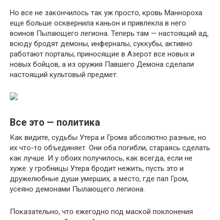
Но все не закончилось так уж просто, кровь Маннороха
еще больше осквернила каньон и привлекла в него
воинов Пылающего легиона. Теперь там — настоящий ад,
всюду бродят демоны, инферналы, суккубы, активно
работают порталы, приносящие в Азерот все новых и
новых бойцов, а из оружия Павшего Демона сделали
настоящий культовый предмет.
Все это — политика
Как видите, судьбы Утера и Грома абсолютно разные, но
их что-то объединяет. Они оба погибли, стараясь сделать
как лучше. И у обоих получилось, как всегда, если не
хуже: у гробницы Утера бродит нежить, пусть это и
дружелюбные души умерших, а место, где пал Гром,
усеяно демонами Пылающего легиона.
Показательно, что ежегодно под маской поклонения