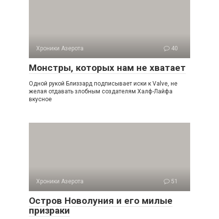
Хроники Азерота
40
Монстры, которых нам не хватает
Одной рукой Близзард подписывает иски к Valve, не
желая отдавать злобным создателям Халф-Лайфа
вкусное
Хроники Азерота
51
Остров Новолуния и его милые
призраки