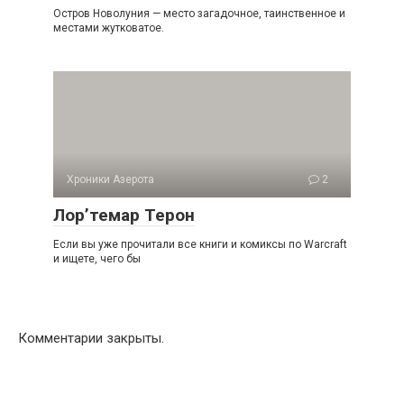
Остров Новолуния — место загадочное, таинственное и
местами жутковатое.
Хроники Азерота
2
Лор’темар Терон
Если вы уже прочитали все книги и комиксы по Warcraft
и ищете, чего бы
Комментарии закрыты.