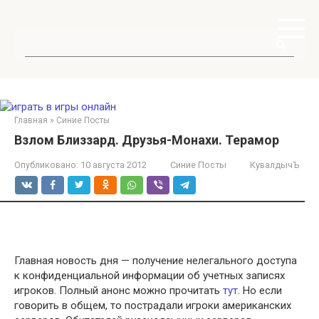
Перейти
к
контенту
Поиск:
Главная
»
Синие Посты
Взлом Близзард. Друзья-Монахи. Терамор
Опубликовано:
10 августа 2012
Синие Посты
КувалдычЪ
Главная новость дня — получение нелегального доступа
к конфиденциальной информации об учетных записях
игроков. Полный анонс можно прочитать
тут
. Но если
говорить в общем, то пострадали игроки американских