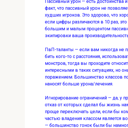
Пассивный урон — есть достоинства и
факт, что пассивный урон не позволя
худших игроков. Это здорово, что хор
если цифры различаются в 10 раз, это 
большим и малым процентом пассивно
экипировки ваша производительность 
ПвП-таланты — если вам никогда не п
бить кого-то с расстояния, использо
монстров, тогда вы проходите относи
интересными в таких ситуациях, но он
поражением. Большинство классов п
наносят больше урона/лечения.
Игнорирование ограничений — да, у п
отказ от которых сделал бы жизнь н
проще переключать цели, если бы ко
частью владения классом является во
— большинство гонок были бы намного