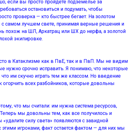
о, если вы просто пройдете подземелье за
ребоваться остановиться и подумать, чтобы
росто проверка — кто быстрее бегает. На золотом
я с самом лучшем свете, принимая верные решения и
ь похож на ШЛ, Аркатрац или ШХ до нерфа, а золотой
лохой экипировке.
то в Катаклизме как в ПвЕ, так и в ПвП. Мы не видим
е нужно срочно исправить. Я понимаю, что некоторые
 что им скучно играть тем же классом. Но введение
к огорчить всех разбойников, которые довольны
ому, что мы считали: им нужна система ресурсов,
Теперь мы довольны тем, как все получилось и
 «удалите силу света» появляются с завидной
с этими игроками, факт остается фактом — для них мы