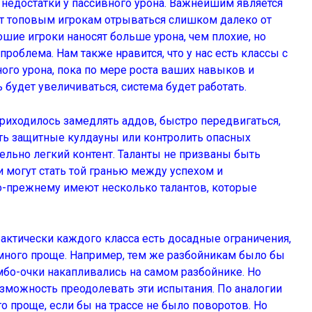
 недостатки у пассивного урона. Важнейшим является
ет топовым игрокам отрываться слишком далеко от
ошие игроки наносят больше урона, чем плохие, но
проблема. Нам также нравится, что у нас есть классы с
го урона, пока по мере роста ваших навыков и
будет увеличиваться, система будет работать.
риходилось замедлять аддов, быстро передвигаться,
вать защитные кулдауны или контролить опасных
тельно легкий контент. Таланты не призваны быть
и могут стать той гранью между успехом и
о-прежнему имеют несколько талантов, которые
рактически каждого класса есть досадные ограничения,
амного проще. Например, тем же разбойникам было бы
мбо-очки накапливались на самом разбойнике. Но
зможность преодолевать эти испытания. По аналогии
 проще, если бы на трассе не было поворотов. Но