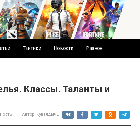
атьи
Тактики
Новости
Разное
лья. Классы. Таланты и
 Посты
Автор:
КувалдычЪ