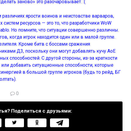
делать заново» это разочаровывает. :(
и различиях ярости воинов и неистовстве варваров,
х систем ресурсов — это то, что разработчики WoW
ablo. Но помните, что ситуации совершенно различны.
гов, когда игрок находится один или в малой группе.
 целителя. Кроме битв с боссами сражения
иками Д3, поскольку они могут добавлять кучу АоЕ
ых способностей. С другой стороны, из-за краткости
или добавить ситуационные способности, которые
синергией в большой группе игроков (будь то рейд, БГ
лтать).
0
тья? Поделиться с друзьями: