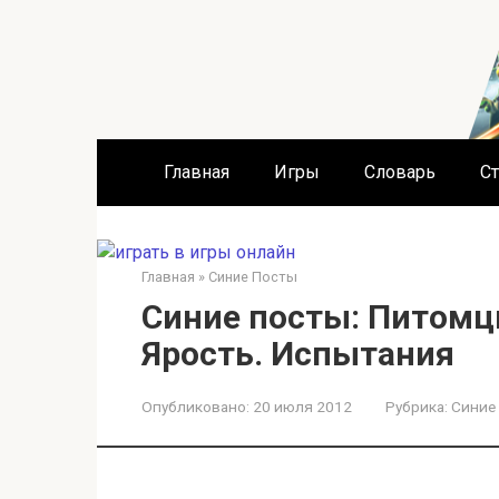
Перейти
к
контенту
Главная
Игры
Словарь
Ст
Главная
»
Синие Посты
Синие посты: Питомцы
Ярость. Испытания
Опубликовано:
20 июля 2012
Рубрика:
Синие