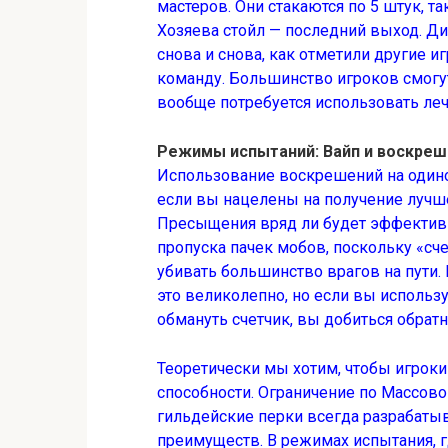
мастеров. Они стакаются по 5 штук, т
Хозяева стойл — последний выход. Ди
снова и снова, как отметили другие и
команду. Большинство игроков смогут
вообще потребуется использовать лече
Режимы испытаний: Вайп и воскреш
Использование воскрешений на одино
если вы нацелены на получение лучше
Пресыщения вряд ли будет эффективн
пропуска пачек мобов, поскольку «с
убивать большинство врагов на пути.
это великолепно, но если вы использ
обмануть счетчик, вы добиться обратн
Теоретически мы хотим, чтобы игрок
способности. Ограничение по Массов
гильдейские перки всегда разрабатыв
преимуществ. В режимах испытания, г