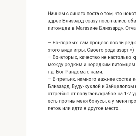
Начнем с синего поста о том, что нек
адрес Близзард сразу посыпались обв
питомцев в Магазине Близзард». Отчас
— Во-первых, сам процесс ловли редк
этого вида игры. Своего рода азарт =)
— Во-вторых, качество не настолько к
между редким и нередким питомцем 
т.д. Бог Рандома с нами.
— В-третьих, намного важнее состав 
Близзард, Вуду-куклой и Зайцелопом 
отгребаю от попугаев/крабов на 1-2 у
есть против меня бонусы, а у меня пр
петов или идти в другое место…