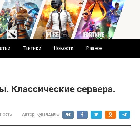
атьи
Тактики
Новости
Разное
. Классические сервера.
 Посты
Автор:
КувалдычЪ