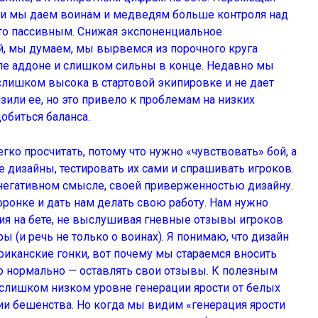
ки
мы даем воинам и медведям больше контроля над
сто пассивным. Снижая экспоненциальное
й, мы думаем, мы вырвемся из порочного круга
але аддоне и слишком сильны в конце. Недавно мы
 слишком высока в стартовой экипировке и не дает
зили ее, но это привело к проблемам на низких
обиться баланса.
ко просчитать, потому что нужно «чувствовать» бой, а
дизайны, тестировать их сами и спрашивать игроков.
 негативном смысле, своей приверженностью дизайну.
оронке и дать нам делать свою работу. Нам нужно
я на бете, не выслушивая гневные отзывы игроков
 (и речь не только о воинах). Я понимаю, что дизайн
иканские гонки, вот почему мы стараемся вносить
о нормально — оставлять свои отзывы. К полезным
слишком низком уровне генерации ярости от белых
ии бешенства. Но когда мы видим «генерация ярости