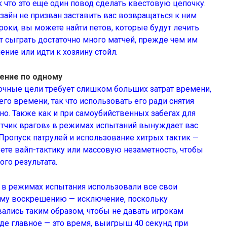
ак что это еще один повод сделать квестовую цепочку.
зайн не призван заставить вас возвращаться к ним
гроки, вы можете найти петов, которые будут лечить
 сыграть достаточно много матчей, прежде чем им
ние или идти к хозяину стойл.
ение по одному
чные цели требует слишком больших затрат времени,
го времени, так что использовать его ради снятия
о. Также как и при самоубийственных забегах для
четчик врагов» в режимах испытаний вынуждает вас
 Пропуск патрулей и использование хитрых тактик —
уете вайп-тактику или
массовую незаметность
, чтобы
ого результата.
и в режимах испытания использовали все свои
ому воскрешению — исключение, поскольку
ались таким образом, чтобы не давать игрокам
де главное — это время, выигрыш 40 секунд при