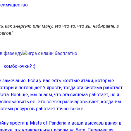
реимущество.
, как энергию или ману, это что-то, что вы набираете, а
рагов!
к… комбо-очки? :)
ое замечание. Если у вас есть желтые атаки, которые
который поглощает Y ярости, тогда эта система работает
вета. Вообще, мы знаем, что эта система работает, но я
использовать ее. Это слегка разочаровывает, когда вы
истема ресурсов работает точно также.
йну ярости в Mists of Pandaria и ваши высказывания в
анике, а к конкретным цифрам на бете. Перемещая