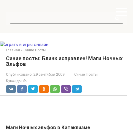
Перейти
к
контенту
Поиск:
Главная
»
Синие Посты
Синие посты: Блинк исправлен! Маги Ночных
Эльфов
Опубликовано:
29 сентября 2009
Синие Посты
КувалдычЪ
Маги Ночных эльфов в Катаклизме