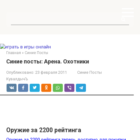
Перейти
к
контенту
Поиск:
Главная
»
Синие Посты
Синие посты: Арена. Охотники
Опубликовано:
23 февраля 2011
Синие Посты
КувалдычЪ
Оружие за 2200 рейтинга
Оружие за 2200 рейтинга теперь доступно для покупки.