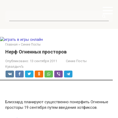
Перейти
к
контенту
Поиск:
Главная
»
Синие Посты
Нерф Огненных просторов
Опубликовано:
13 сентября 2011
Синие Посты
КувалдычЪ
Близзард планируют существенно понерфить Огненные
просторы 19 сентября путем введения хотфиксов.